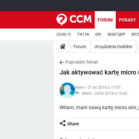
FORUM
PORADY
COVID-19
TIKTOK
GRY
WHATSAPP
SPO
Forum
Urządzenia mobilne
Poprzedni Temat
Jak aktywować kartę micro 
lelem
- 21 lis 2014 o 17:07
lelem -
24 lis 2014 o 13:42
Witam, mam nową kartę micro sim, 
Share