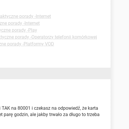
aktyczne porady -Internet
zne porady -Internet
yczne porady -Play
tyczne porady -Operatorzy telefonii komórkowej
zne porady -Platformy VOD
ci TAK na 80001 i czekasz na odpowiedź, że karta
 parę godzin, ale jakby trwało za długo to trzeba