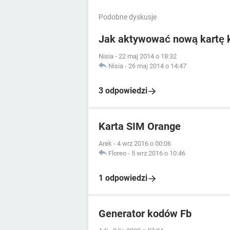
Podobne dyskusje
Jak aktywować nową kartę
Nisia
-
22 maj 2014 o 18:32
Nisia
-
26 maj 2014 o 14:47
3 odpowiedzi
Karta SIM Orange
Arek
-
4 wrz 2016 o 00:06
Floreo
-
5 wrz 2016 o 10:46
1 odpowiedzi
Generator kodów Fb