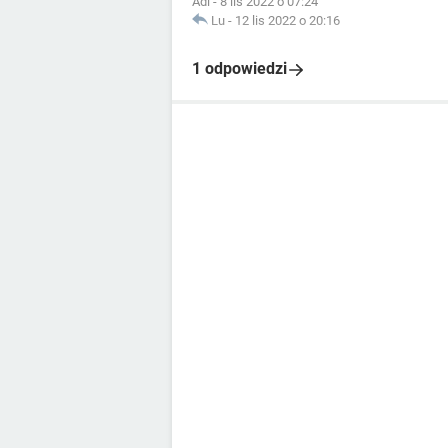
Adi
-
8 lis 2022 o 07:24
Lu
-
12 lis 2022 o 20:16
1 odpowiedzi