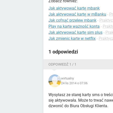
Zobacz również:
Jak aktywować kartę mbank
Jak aktywować kartę w mBanku
-
Pr
Jak cofnąć przelew mbank
-
Praktyc
Play na karte ważność konta
-
Prakt
Jak aktywować kartę sim plus
-
Prak
Jak zmienic karte w netflix
-
Praktyc
1 odpowiedzi
ODPOWIEDŹ 1 / 1
wirtualny
24 lis 2014 o 07:06
Wysyłasz ze starej karty sms o treś
się aktywowała. Może to trwać nawet
dzwonić do Biura Obsługi Klienta.