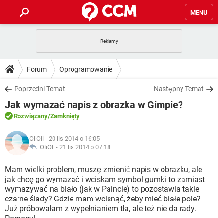
MENU
STRONA GŁÓWNA
YOUTUBE
TIKTOK
PORADY
Forum
Oprogramowanie
GRY
WHATSAPP
PlayStation
TIKTOK
DO POBRANIA
Poprzedni Temat
Następny Temat
SPOTIFY
NETFLIX
GRY
WHATSAPP
Jak wymazać napis z obrazka w Gimpie?
INSTAGRAM
ANDROID
FACEBOOK
TIKTOK
FORUM
SPOTIFY
NETFLIX
Rozwiązany
/Zamknięty
WINDOWS 10
GRY
WHATSAPP
INSTAGRAM
COVID-19
FACEBOOK
TIKTOK
ARTYKUŁY
IOS
OliOli
- 20 lis 2014 o 16:05
NETFLIX
WINDOWS 10
GRY
WHATSAPP
OliOli -
21 lis 2014 o 07:18
INSTAGRAM
COVID-19
FACEBOOK
TIKTOK
SPOTIFY
NETFLIX
Mam wielki problem, muszę zmienić napis w obrazku, ale
WINDOWS 10
GRY
WHATSAPP
jak chcę go wymazać i wciskam symbol gumki to zamiast
INSTAGRAM
FACEBOOK
wymazywać na biało (jak w Paincie) to pozostawia takie
SPOTIFY
NETFLIX
WINDOWS 10
czarne ślady? Gdzie mam wcisnąć, żeby mieć białe pole?
INSTAGRAM
FACEBOOK
Już próbowałam z wypełnianiem tła, ale też nie da rady.