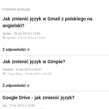
Podobne dyskusje
Jak zmienić język w Gmail z polskiego na
angielski?
Spider
-
28 sie 2014 o 13:56
Spider
-
29 sie 2014 o 15:45
2 odpowiedzi
Jak zmienić język w Gimpie?
chlebek
-
9 mar 2015 o 09:57
Twuj_Stary
-
25 sty 2021 o 09:30
2 odpowiedzi
Google Drive - jak zmienić język?
olo
-
17 lis 2015 o 12:39