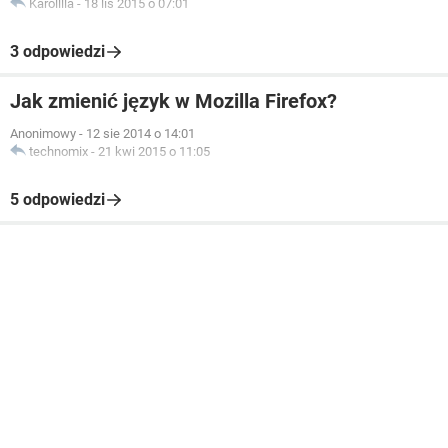
Karolllla
-
18 lis 2015 o 07:01
3 odpowiedzi
Jak zmienić język w Mozilla Firefox?
Anonimowy
-
12 sie 2014 o 14:01
technomix
-
21 kwi 2015 o 11:05
5 odpowiedzi