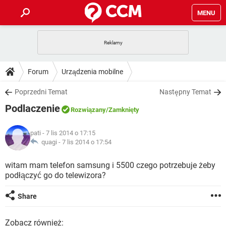
MENU
STRONA GŁÓWNA
YOUTUBE
TIKTOK
PORADY
Forum
Urządzenia mobilne
GRY
WHATSAPP
PlayStation
TIKTOK
DO POBRANIA
Poprzedni Temat
Następny Temat
SPOTIFY
NETFLIX
GRY
WHATSAPP
Podlaczenie
INSTAGRAM
ANDROID
FACEBOOK
TIKTOK
Rozwiązany
/Zamknięty
FORUM
SPOTIFY
NETFLIX
WINDOWS 10
GRY
WHATSAPP
pati
- 7 lis 2014 o 17:15
INSTAGRAM
COVID-19
FACEBOOK
TIKTOK
ARTYKUŁY
quagi -
7 lis 2014 o 17:54
IOS
NETFLIX
WINDOWS 10
GRY
WHATSAPP
INSTAGRAM
COVID-19
FACEBOOK
TIKTOK
witam mam telefon samsung i 5500 czego potrzebuje żeby
SPOTIFY
NETFLIX
podłączyć go do telewizora?
WINDOWS 10
GRY
WHATSAPP
INSTAGRAM
FACEBOOK
SPOTIFY
NETFLIX
Share
WINDOWS 10
INSTAGRAM
FACEBOOK
Zobacz również: