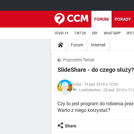
FORUM
PORADY
COVID-19
TIKTOK
GRY
WHATSAPP
SPO
Forum
Internet
Poprzedni Temat
SlideShare - do czego służy?
Katja
- 16 paź 2014 o 12:26
LosRobertos -
20 paź 2014 o 11:
Czy to jest program do robienia prez
Warto z niego korzystać?
Share