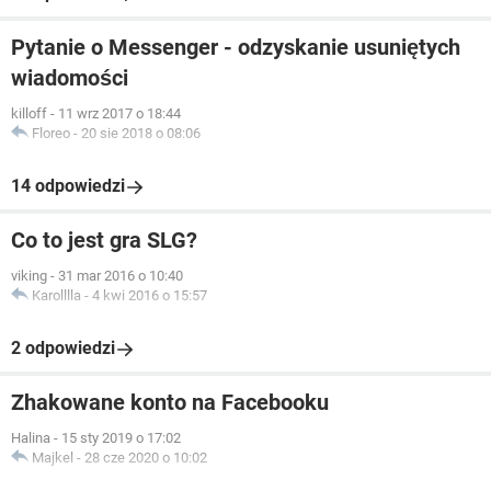
Pytanie o Messenger - odzyskanie usuniętych
wiadomości
killoff
-
11 wrz 2017 o 18:44
Floreo
-
20 sie 2018 o 08:06
14 odpowiedzi
Co to jest gra SLG?
viking
-
31 mar 2016 o 10:40
Karolllla
-
4 kwi 2016 o 15:57
2 odpowiedzi
Zhakowane konto na Facebooku
Halina
-
15 sty 2019 o 17:02
Majkel
-
28 cze 2020 o 10:02