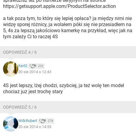
sprawdzisz też po numerze seryjnym na stronce
https://getsupport.apple.com/ProductSelector.action
a tak poza tym, to który się lepiej opłaca? ja między nimi nie
widzę sporej różnicy, ja wolałem póki się nie przesiadłem na
5, 4s za lepszą jakościowo kamerkę na przykład, więc jak na
tym zależy Ci to raczej 4S
ODPOWIEDŹ 4 / 6
Kert2
232
20 sie 2014 o 12:43
4S jest lepszy, lżej chodzi, szybciej, ja też wolę ten model
chociaż już jest trochę stary
ODPOWIEDŹ 5 / 6
WilkRobert
278
20 sie 2014 o 14:59