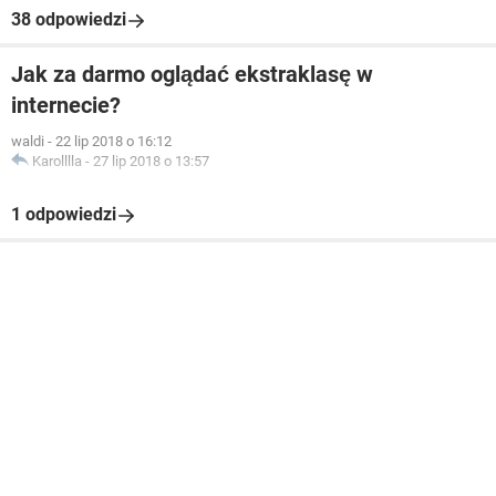
38 odpowiedzi
Jak za darmo oglądać ekstraklasę w
internecie?
waldi
-
22 lip 2018 o 16:12
Karolllla
-
27 lip 2018 o 13:57
1 odpowiedzi