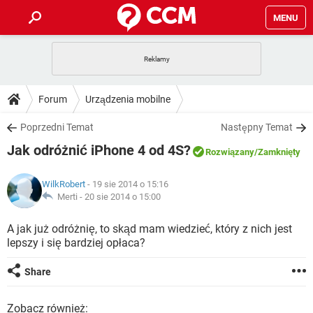
MENU
STRONA GŁÓWNA
YOUTUBE
TIKTOK
PORADY
Forum
Urządzenia mobilne
GRY
WHATSAPP
PlayStation
TIKTOK
DO POBRANIA
Poprzedni Temat
Następny Temat
SPOTIFY
NETFLIX
GRY
WHATSAPP
Jak odróżnić iPhone 4 od 4S?
INSTAGRAM
ANDROID
FACEBOOK
TIKTOK
Rozwiązany
/Zamknięty
FORUM
SPOTIFY
NETFLIX
WINDOWS 10
GRY
WHATSAPP
WilkRobert
- 19 sie 2014 o 15:16
INSTAGRAM
COVID-19
FACEBOOK
TIKTOK
ARTYKUŁY
Merti -
20 sie 2014 o 15:00
IOS
NETFLIX
WINDOWS 10
GRY
WHATSAPP
INSTAGRAM
COVID-19
FACEBOOK
TIKTOK
A jak już odróżnię, to skąd mam wiedzieć, który z nich jest
SPOTIFY
NETFLIX
lepszy i się bardziej opłaca?
WINDOWS 10
GRY
WHATSAPP
INSTAGRAM
FACEBOOK
SPOTIFY
NETFLIX
Share
WINDOWS 10
INSTAGRAM
FACEBOOK
Zobacz również: