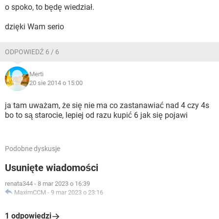
o spoko, to będę wiedział.
dzięki Wam serio
ODPOWIEDŹ 6 / 6
Merti
20 sie 2014 o 15:00
ja tam uważam, że się nie ma co zastanawiać nad 4 czy 4s
bo to są starocie, lepiej od razu kupić 6 jak się pojawi
Podobne dyskusje
Usunięte wiadomości
renata344
-
8 mar 2023 o 16:39
MaximCCM
-
9 mar 2023 o 23:16
1 odpowiedzi