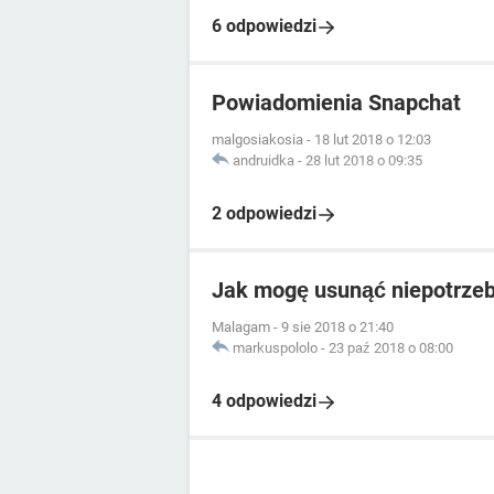
6 odpowiedzi
Powiadomienia Snapchat
malgosiakosia
-
18 lut 2018 o 12:03
andruidka
-
28 lut 2018 o 09:35
2 odpowiedzi
Jak mogę usunąć niepotrze
Malagam
-
9 sie 2018 o 21:40
markuspololo
-
23 paź 2018 o 08:00
4 odpowiedzi