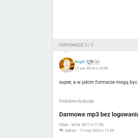
ODPOWIEDŹ 3 / 3
Regi8
56
13 sie 2014 o 10:55
super, a w jakim formacie mogą byc
Podobne dyskusje
Darmowe mp3 bez logowani
Olala
-
30 lis 2017 o 17:36
Adrian
-
17 maj 2023 o 17:59