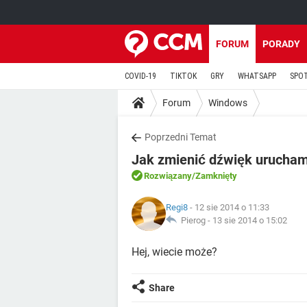
FORUM
PORADY
COVID-19
TIKTOK
GRY
WHATSAPP
SPO
Forum
Windows
Poprzedni Temat
Jak zmienić dźwięk urucham
Rozwiązany
/Zamknięty
Regi8
- 12 sie 2014 o 11:33
Pierog -
13 sie 2014 o 15:02
Hej, wiecie może?
Share