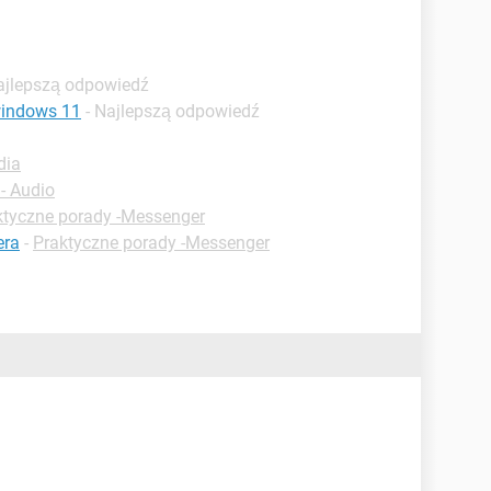
ajlepszą odpowiedź
windows 11
- Najlepszą odpowiedź
dia
- Audio
ktyczne porady -Messenger
era
-
Praktyczne porady -Messenger