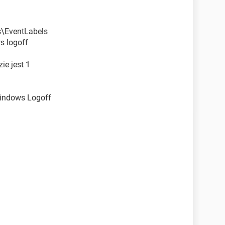
\EventLabels
 logoff
ie jest 1
indows Logoff