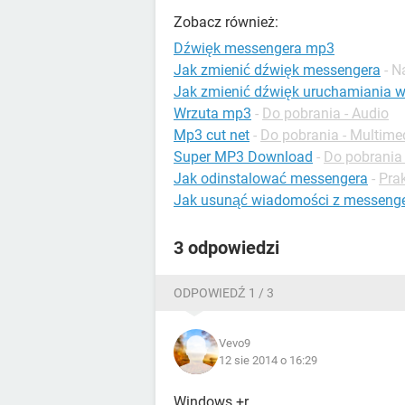
Zobacz również:
Dźwięk messengera mp3
Jak zmienić dźwięk messengera
- N
Jak zmienić dźwięk uruchamiania 
Wrzuta mp3
-
Do pobrania - Audio
Mp3 cut net
-
Do pobrania - Multime
Super MP3 Download
-
Do pobrania 
Jak odinstalować messengera
-
Pra
Jak usunąć wiadomości z messeng
3 odpowiedzi
ODPOWIEDŹ 1 / 3
Vevo9
12 sie 2014 o 16:29
Windows +r