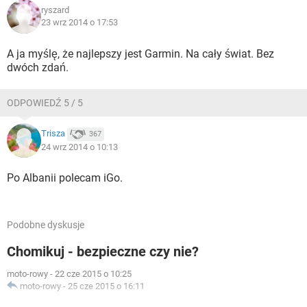
ryszard
23 wrz 2014 o 17:53
A ja myślę, że najlepszy jest Garmin. Na cały świat. Bez
dwóch zdań.
ODPOWIEDŹ 5 / 5
Trisza
367
24 wrz 2014 o 10:13
Po Albanii polecam iGo.
Podobne dyskusje
Chomikuj - bezpieczne czy nie?
moto-rowy
-
22 cze 2015 o 10:25
moto-rowy
-
25 cze 2015 o 16:11