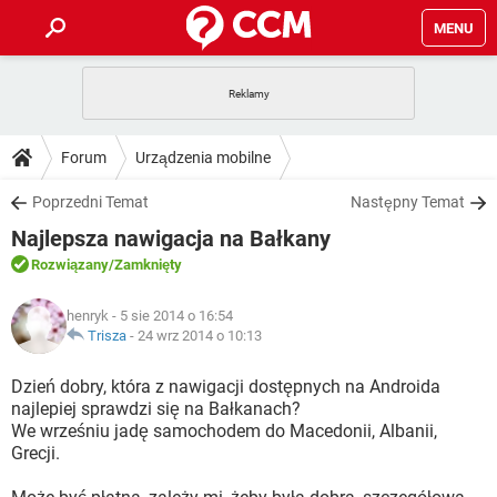
MENU
STRONA GŁÓWNA
YOUTUBE
TIKTOK
PORADY
Forum
Urządzenia mobilne
GRY
WHATSAPP
PlayStation
TIKTOK
DO POBRANIA
Poprzedni Temat
Następny Temat
SPOTIFY
NETFLIX
GRY
WHATSAPP
Najlepsza nawigacja na Bałkany
INSTAGRAM
ANDROID
FACEBOOK
TIKTOK
FORUM
SPOTIFY
NETFLIX
Rozwiązany
/Zamknięty
WINDOWS 10
GRY
WHATSAPP
INSTAGRAM
COVID-19
FACEBOOK
TIKTOK
ARTYKUŁY
IOS
henryk
- 5 sie 2014 o 16:54
NETFLIX
WINDOWS 10
GRY
WHATSAPP
Trisza
-
24 wrz 2014 o 10:13
INSTAGRAM
COVID-19
FACEBOOK
TIKTOK
SPOTIFY
NETFLIX
Dzień dobry, która z nawigacji dostępnych na Androida
WINDOWS 10
GRY
WHATSAPP
najlepiej sprawdzi się na Bałkanach?
INSTAGRAM
FACEBOOK
We wrześniu jadę samochodem do Macedonii, Albanii,
SPOTIFY
NETFLIX
WINDOWS 10
Grecji.
INSTAGRAM
FACEBOOK