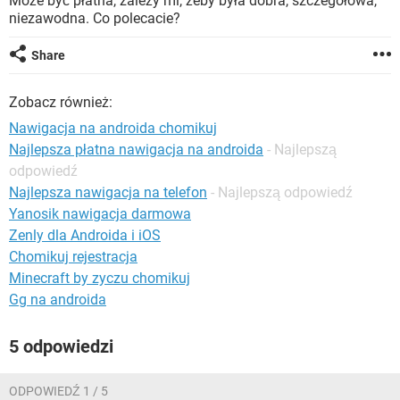
Może być płatna, zależy mi, żeby była dobra, szczegółowa,
WINDOWS 10
niezawodna. Co polecacie?
Share
Zobacz również:
Nawigacja na androida chomikuj
Najlepsza płatna nawigacja na androida
- Najlepszą
odpowiedź
Najlepsza nawigacja na telefon
- Najlepszą odpowiedź
Yanosik nawigacja darmowa
Zenly dla Androida i iOS
Chomikuj rejestracja
Minecraft by zyczu chomikuj
Gg na androida
5 odpowiedzi
ODPOWIEDŹ 1 / 5