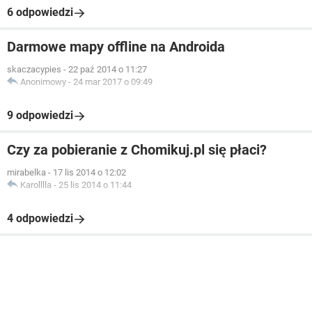
6 odpowiedzi
Darmowe mapy offline na Androida
skaczacypies
-
22 paź 2014 o 11:27
Anonimowy
-
24 mar 2017 o 09:49
9 odpowiedzi
Czy za pobieranie z Chomikuj.pl się płaci?
mirabelka
-
17 lis 2014 o 12:02
Karolllla
-
25 lis 2014 o 11:44
4 odpowiedzi