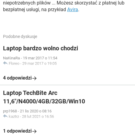
niepotrzebnych plików ... Możesz skorzystać z płatnej lub
bezpłatnej usługi, na przykład
Avira
.
Podobne dyskusje
Laptop bardzo wolno chodzi
NaKinaRa
-
19 mar 2017 o 11:54
Floreo
-
29 mar 2017 o 19:05
4 odpowiedzi
Laptop TechBite Arc
11,6"/N4000/4GB/32GB/Win10
prp1968
-
21 lis 2020 o 08:16
kaztrz
-
28 lut 2021 o 16:56
1 odpowiedzi