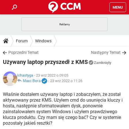
MENU
STRONA GŁÓWNA
YOUTUBE
TIKTOK
PORADY
Forum
Windows
GRY
WHATSAPP
PlayStation
TIKTOK
DO POBRANIA
Poprzedni Temat
Następny Temat
SPOTIFY
NETFLIX
GRY
WHATSAPP
Używany laptop przyszedł z KMS
INSTAGRAM
ANDROID
FACEBOOK
TIKTOK
Zamknięty
FORUM
SPOTIFY
NETFLIX
WINDOWS 10
GRY
WHATSAPP
kihastyga
- 23 wrz 2022 o 09:05
INSTAGRAM
COVID-19
FACEBOOK
TIKTOK
ARTYKUŁY
Макс Вега
-
23 wrz 2022 o 11:26
IOS
NETFLIX
WINDOWS 10
GRY
WHATSAPP
INSTAGRAM
COVID-19
FACEBOOK
TIKTOK
Właśnie dostałem używany laptop i zobaczyłem, że został
SPOTIFY
NETFLIX
aktywowany przez KMS. Użyłem cmd do usunięcia kluczy i
WINDOWS 10
GRY
WHATSAPP
hosta, następnie sformatowałem dysk, ponownie
INSTAGRAM
FACEBOOK
zainstalowałem system Windows i użyłem prawdziwego
SPOTIFY
NETFLIX
WINDOWS 10
klucza produktu. Czy mam się czego bać? Czy w systemie
INSTAGRAM
FACEBOOK
pozostały jakieś resztki?