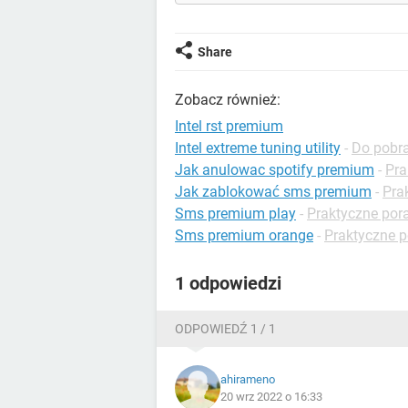
Share
Zobacz również:
Intel rst premium
Intel extreme tuning utility
-
Do pobr
Jak anulowac spotify premium
-
Pra
Jak zablokować sms premium
-
Pra
Sms premium play
-
Praktyczne pora
Sms premium orange
-
Praktyczne p
1 odpowiedzi
ODPOWIEDŹ 1 / 1
ahirameno
20 wrz 2022 o 16:33