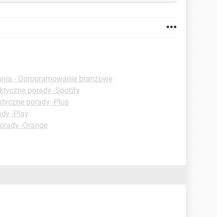
ania - Oprogramowanie branżowe
ktyczne porady -Spotify
ktyczne porady -Plus
dy -Play
orady -Orange