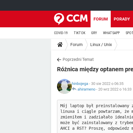
FORUM
PORADY
COVID-19
TIKTOK
GRY
WHATSAPP
SPO
Forum
Linux / Unix
Poprzedni Temat
Różnica między optanem pr
hinbojega
- 30 sie 2022 o 06:35
ahirameno
-
20 wrz 2022 o 16:33
Mój laptop był preinstalowany 
linuxa i ciągle powtarzam, że 
zmieniłem i zadziałało idealni
może być zainstalowany z trybe
AHCI a RST? Proszę, odpowiedz 