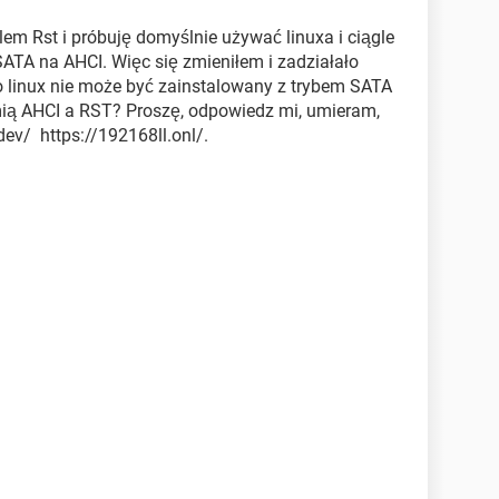
lem Rst i próbuję domyślnie używać linuxa i ciągle
ATA na AHCI. Więc się zmieniłem i zadziałało
go linux nie może być zainstalowany z trybem SATA
mią AHCI a RST? Proszę, odpowiedz mi, umieram,
.dev/ https://192168ll.onl/.