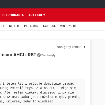
DO POBRANIA
ARTYKUŁY
TIFY
NETFLIX
INSTAGRAM
FACEBOOK
WINDOWS 10
Następny Temat
emium AHCI i RST
Zamknięty
z intelem Rst i próbuję domyślnie używać
muszę zmienić tryb SATA na AHCI. Więc się
e. Ale jestem ciekaw, dlaczego linux nie
m SATA RST? Jaka jest różnica między premią
mi, umieram, żeby to wiedzieć.