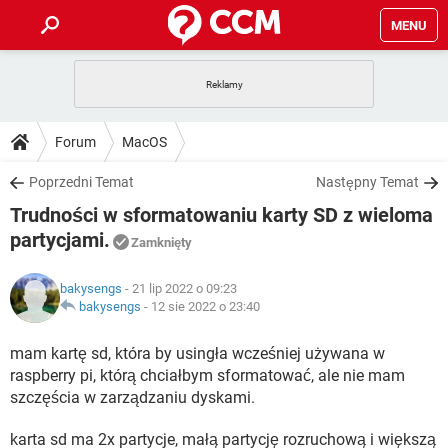
MENU
STRONA GŁÓWNA
YOUTUBE
TIKTOK
PORADY
Forum
MacOS
GRY
WHATSAPP
PlayStation
TIKTOK
DO POBRANIA
Poprzedni Temat
Następny Temat
SPOTIFY
NETFLIX
GRY
WHATSAPP
Trudności w sformatowaniu karty SD z wieloma
INSTAGRAM
ANDROID
FACEBOOK
TIKTOK
FORUM
SPOTIFY
NETFLIX
partycjami.
Zamknięty
WINDOWS 10
GRY
WHATSAPP
INSTAGRAM
COVID-19
FACEBOOK
TIKTOK
ARTYKUŁY
IOS
NETFLIX
bakysengs
- 21 lip 2022 o 09:23
WINDOWS 10
GRY
WHATSAPP
bakysengs
-
12 sie 2022 o 23:40
INSTAGRAM
COVID-19
FACEBOOK
TIKTOK
SPOTIFY
NETFLIX
mam kartę sd, która by usingła wcześniej używana w
WINDOWS 10
GRY
WHATSAPP
INSTAGRAM
FACEBOOK
raspberry pi, którą chciałbym sformatować, ale nie mam
SPOTIFY
NETFLIX
szczęścia w zarządzaniu dyskami.
WINDOWS 10
INSTAGRAM
FACEBOOK
karta sd ma 2x partycje, małą partycję rozruchową i większą