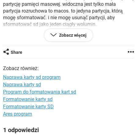
WINDOWS 10
partycję pamięci masowej. widoczna jest tylko mała
partycja rozruchowa to macos. to jedyna partycja, którą
mogę sformatować. i nie mogę usunąć partycji, aby
sformatować sd jako jeden ciągły wolumin.
Zobacz więcej
jakieś pomysły?
Share
Zobacz również:
Naprawa karty sd program
Naprawa karty sd
Program do formatowania kart sd
Formatowanie karty sd
Formatowanie karty SD
Ares program
1 odpowiedzi