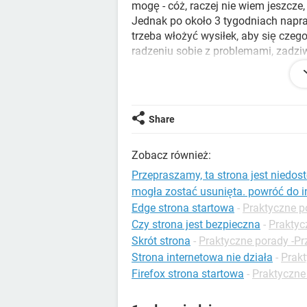
mogę - cóż, raczej nie wiem jeszcz
Jednak po około 3 tygodniach napr
trzeba włożyć wysiłek, aby się czeg
radzeniu sobie z problemami, zadzi
nawet radzenie sobie ze skutkami z
wpadkami, gdy Próbuję zrobić coś no
Czy masz jakieś wskazówki, jak z
Share
Chcę wycisnąć go na maksa i zapozn
móc uczyć się tak wydajnie, jak jes
Zobacz również:
„człowiekiem od kodu”, a programow
ale poprawianie, optymalizacja, ulep
Przepraszamy, ta strona jest niedos
komputer i inne urządzenia, wydaje m
mogła zostać usunięta. powróć do 
bardzo lubię Linuksa, ponieważ nie 
Edge strona startowa
-
Praktyczne p
Czy strona jest bezpieczna
-
Praktyc
Czy uważasz też, że trudno jest zos
Skrót strona
-
Praktyczne porady -Pr
bardzo szerokie pytanie, ale napra
Strona internetowa nie działa
-
Prakt
nadzieję, że wybaczysz mi moją ign
Firefox strona startowa
-
Praktyczne 
które pomogło ci nauczyć się szybcie