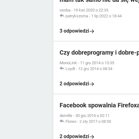
osoba
-
19 kwi 2020 o 22:33
patrykszoma
-
1 lip 2022 o 18:44
3 odpowiedzi
Czy dobreprogramy i dobre-
MonoLink
-
11 gru 2014 o 13:35
Loydt
-
12 gru 2014 o 08:34
2 odpowiedzi
Facebook spowalnia Firefox
demille
-
30 gru 2016 o 02:11
Floreo
-
2 sty 2017 o 08:50
2 odpowiedzi