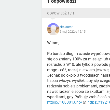
Miej wspaniałych niedzielnych przyja
1 odpowiedzi
ODPOWIEDŹ 1 / 1
okalautar
5 maj 2022 o 15:15
Witam,
Po bardzo długim czasie wypróbował
się do zmiany 100% za miesiąc lub
rozruchu z W10, ale tylko z powodu 
mogę - cóż, raczej nie wiem jeszcz
Jednak po około 3 tygodniach napr
trzeba włożyć wysiłek, aby się czeg
radzeniu sobie z problemami, zadzi
nawet radzenie sobie ze skutkami z
wpadkami, gdy Próbuję zrobić coś no
https://100001.uno/
https://192