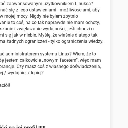
ostać zaawansowanym użytkownikiem Linuksa?
ać się z jego ustawieniami i możliwościami, aby
t w mojej mocy. Nigdy nie byłem zbytnio
anie to coś, na co tak naprawdę nie mam ochoty,
szanie i zwiększanie wydajności, jeśli chodzi o
i się jak w niebie. Myślę, że właśnie dlatego tak
ma żadnych ograniczeń - tylko ograniczenia wiedzy.
tać administratorem systemu Linux? Wiem, że to
wdę jestem całkowicie „nowym facetem”, więc mam
orancję. Czy masz coś z własnego doświadczenia,
j / wydajniej / lepiej?
ciół!
na jej profil !!!!!