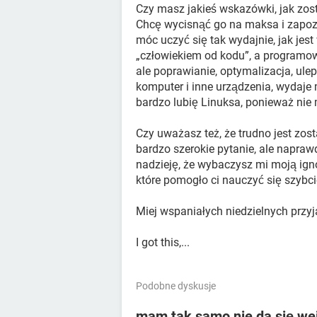
Czy masz jakieś wskazówki, jak z
Chcę wycisnąć go na maksa i zapozn
móc uczyć się tak wydajnie, jak jes
„człowiekiem od kodu”, a programow
ale poprawianie, optymalizacja, ulep
komputer i inne urządzenia, wydaje m
bardzo lubię Linuksa, ponieważ nie 
Czy uważasz też, że trudno jest zos
bardzo szerokie pytanie, ale napra
nadzieję, że wybaczysz mi moją ign
które pomogło ci nauczyć się szybcie
Miej wspaniałych niedzielnych przyja
I got this,...
Podobne dyskusje
mam tak samo nie da się wejść 