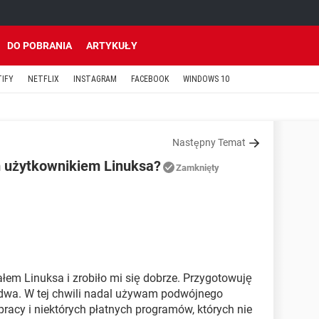
DO POBRANIA
ARTYKUŁY
TIFY
NETFLIX
INSTAGRAM
FACEBOOK
WINDOWS 10
Następny Temat
 użytkownikiem Linuksa?
Zamknięty
em Linuksa i zrobiło mi się dobrze. Przygotowuję
 dwa. W tej chwili nadal używam podwójnego
pracy i niektórych płatnych programów, których nie