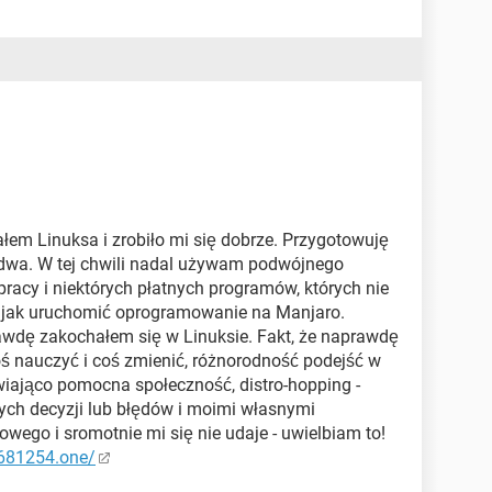
ciół!
em Linuksa i zrobiło mi się dobrze. Przygotowuję
 dwa. W tej chwili nadal używam podwójnego
pracy i niektórych płatnych programów, których nie
e, jak uruchomić oprogramowanie na Manjaro.
awdę zakochałem się w Linuksie. Fakt, że naprawdę
oś nauczyć i coś zmienić, różnorodność podejść w
wiająco pomocna społeczność, distro-hopping -
łych decyzji lub błędów i moimi własnymi
wego i sromotnie mi się nie udaje - uwielbiam to!
1681254.one/