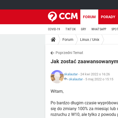
FORUM
PORADY
COVID-19
TIKTOK
GRY
WHATSAPP
SPO
Forum
Linux / Unix
Poprzedni Temat
Jak zostać zaawansowanym
okalautar
- 24 kwi 2022 o 16:26
okalautar
-
5 maj 2022 o 15:15
Witam,
Po bardzo długim czasie wypróbował
się do zmiany 100% za miesiąc lub
rozruchu z W10, ale tylko z powodu 