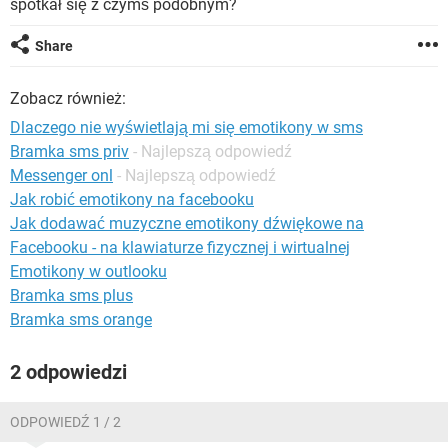
spotkał się z czymś podobnym?
WINDOWS 10
Share
Zobacz również:
Dlaczego nie wyświetlają mi się emotikony w sms
Bramka sms priv
- Najlepszą odpowiedź
Messenger onl
- Najlepszą odpowiedź
Jak robić emotikony na facebooku
Jak dodawać muzyczne emotikony dźwiękowe na
Facebooku - na klawiaturze fizycznej i wirtualnej
Emotikony w outlooku
Bramka sms plus
Bramka sms orange
2 odpowiedzi
ODPOWIEDŹ 1 / 2