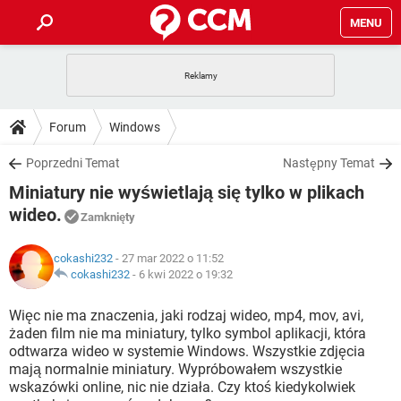
MENU
STRONA GŁÓWNA
YOUTUBE
TIKTOK
PORADY
Forum
Windows
GRY
WHATSAPP
PlayStation
TIKTOK
DO POBRANIA
Poprzedni Temat
Następny Temat
SPOTIFY
NETFLIX
GRY
WHATSAPP
Miniatury nie wyświetlają się tylko w plikach
INSTAGRAM
ANDROID
FACEBOOK
TIKTOK
FORUM
SPOTIFY
NETFLIX
wideo.
Zamknięty
WINDOWS 10
GRY
WHATSAPP
INSTAGRAM
COVID-19
FACEBOOK
TIKTOK
ARTYKUŁY
IOS
NETFLIX
cokashi232
- 27 mar 2022 o 11:52
WINDOWS 10
GRY
WHATSAPP
cokashi232
-
6 kwi 2022 o 19:32
INSTAGRAM
COVID-19
FACEBOOK
TIKTOK
SPOTIFY
NETFLIX
Więc nie ma znaczenia, jaki rodzaj wideo, mp4, mov, avi,
WINDOWS 10
GRY
WHATSAPP
INSTAGRAM
FACEBOOK
żaden film nie ma miniatury, tylko symbol aplikacji, która
SPOTIFY
NETFLIX
odtwarza wideo w systemie Windows. Wszystkie zdjęcia
WINDOWS 10
mają normalnie miniatury. Wypróbowałem wszystkie
INSTAGRAM
FACEBOOK
wskazówki online, nic nie działa. Czy ktoś kiedykolwiek