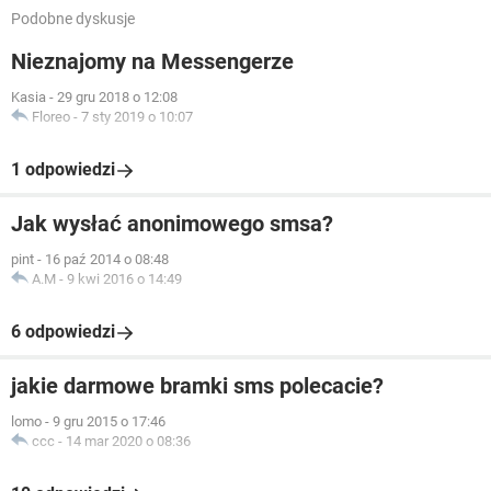
Podobne dyskusje
Nieznajomy na Messengerze
Kasia
-
29 gru 2018 o 12:08
Floreo
-
7 sty 2019 o 10:07
1 odpowiedzi
Jak wysłać anonimowego smsa?
pint
-
16 paź 2014 o 08:48
A.M
-
9 kwi 2016 o 14:49
6 odpowiedzi
jakie darmowe bramki sms polecacie?
lomo
-
9 gru 2015 o 17:46
ccc
-
14 mar 2020 o 08:36