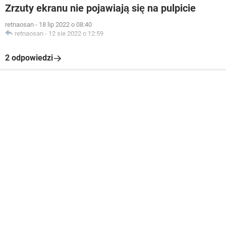
Zrzuty ekranu nie pojawiają się na pulpicie
retnaosan
-
18 lip 2022 o 08:40
retnaosan
-
12 sie 2022 o 12:59
2 odpowiedzi