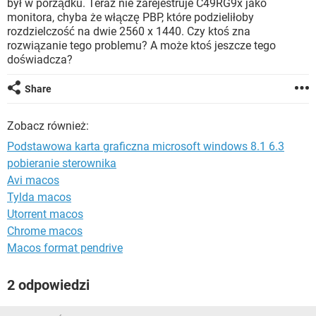
był w porządku. Teraz nie zarejestruje C49RG9x jako
WINDOWS 10
monitora, chyba że włączę PBP, które podzieliłoby
rozdzielczość na dwie 2560 x 1440. Czy ktoś zna
rozwiązanie tego problemu? A może ktoś jeszcze tego
doświadcza?
Share
Zobacz również:
Podstawowa karta graficzna microsoft windows 8.1 6.3
pobieranie sterownika
Avi macos
Tylda macos
Utorrent macos
Chrome macos
Macos format pendrive
2 odpowiedzi