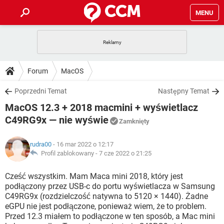
MENU
STRONA GŁÓWNA
YOUTUBE
TIKTOK
PORADY
Forum
MacOS
GRY
WHATSAPP
PlayStation
TIKTOK
DO POBRANIA
Poprzedni Temat
Następny Temat
SPOTIFY
NETFLIX
GRY
WHATSAPP
MacOS 12.3 + 2018 macmini + wyświetlacz
INSTAGRAM
ANDROID
FACEBOOK
TIKTOK
FORUM
SPOTIFY
NETFLIX
C49RG9x — nie wyświe
Zamknięty
WINDOWS 10
GRY
WHATSAPP
INSTAGRAM
COVID-19
FACEBOOK
TIKTOK
ARTYKUŁY
IOS
NETFLIX
rudra00
- 16 mar 2022 o 12:17
WINDOWS 10
GRY
WHATSAPP
Profil zablokowany -
7 cze 2022 o 21:25
INSTAGRAM
COVID-19
FACEBOOK
TIKTOK
SPOTIFY
NETFLIX
Cześć wszystkim. Mam Maca mini 2018, który jest
WINDOWS 10
GRY
WHATSAPP
INSTAGRAM
FACEBOOK
podłączony przez USB-c do portu wyświetlacza w Samsung
SPOTIFY
NETFLIX
C49RG9x (rozdzielczość natywna to 5120 × 1440). Żadne
WINDOWS 10
eGPU nie jest podłączone, ponieważ wiem, że to problem.
INSTAGRAM
FACEBOOK
Przed 12.3 miałem to podłączone w ten sposób, a Mac mini