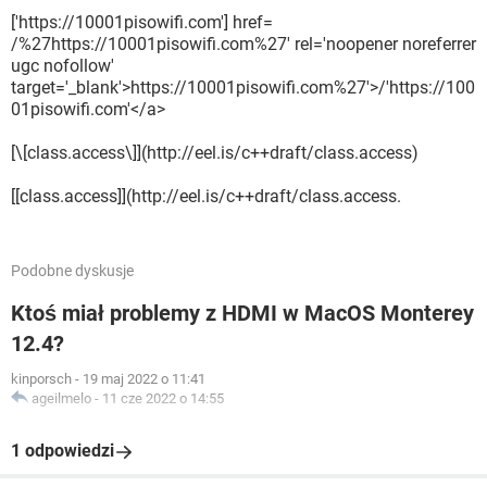
['https://10001pisowifi.com'] href=
/%27https://10001pisowifi.com%27' rel='noopener noreferrer
ugc nofollow'
target='_blank'>https://10001pisowifi.com%27'>/'https://100
01pisowifi.com'</a>
[\[class.access\]](http://eel.is/c++draft/class.access)
[[class.access]](http://eel.is/c++draft/class.access.
Podobne dyskusje
Ktoś miał problemy z HDMI w MacOS Monterey
12.4?
kinporsch
-
19 maj 2022 o 11:41
ageilmelo
-
11 cze 2022 o 14:55
1 odpowiedzi