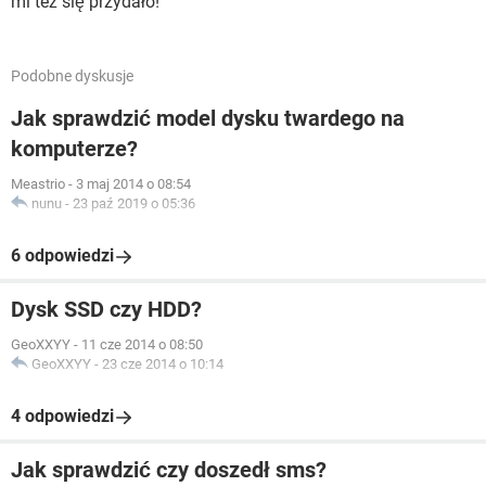
mi też się przydało!
Podobne dyskusje
Jak sprawdzić model dysku twardego na
komputerze?
Meastrio
-
3 maj 2014 o 08:54
nunu
-
23 paź 2019 o 05:36
6 odpowiedzi
Dysk SSD czy HDD?
GeoXXYY
-
11 cze 2014 o 08:50
GeoXXYY
-
23 cze 2014 o 10:14
4 odpowiedzi
Jak sprawdzić czy doszedł sms?