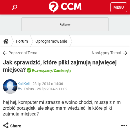
MENU
STRONA GŁÓWNA
YOUTUBE
TIKTOK
PORADY
Forum
Oprogramowanie
GRY
WHATSAPP
PlayStation
TIKTOK
DO POBRANIA
Poprzedni Temat
Następny Temat
SPOTIFY
NETFLIX
GRY
WHATSAPP
Jak sprawdzić, które pliki zajmują najwięcej
INSTAGRAM
ANDROID
FACEBOOK
TIKTOK
FORUM
SPOTIFY
NETFLIX
miejsca?
Rozwiązany
/Zamknięty
WINDOWS 10
GRY
WHATSAPP
INSTAGRAM
COVID-19
FACEBOOK
TIKTOK
ARTYKUŁY
IOS
NETFLIX
KaliKeli
- 23 lip 2014 o 14:36
WINDOWS 10
GRY
WHATSAPP
Fokus -
25 lip 2014 o 11:02
INSTAGRAM
COVID-19
FACEBOOK
TIKTOK
SPOTIFY
NETFLIX
hej hej, komputer mi strasznie wolno chodzi, muszę z nim
WINDOWS 10
GRY
WHATSAPP
INSTAGRAM
FACEBOOK
zrobić porządek, ale skąd mam wiedzieć ile które pliki
SPOTIFY
NETFLIX
zajmuja miejsca?
WINDOWS 10
INSTAGRAM
FACEBOOK
Share