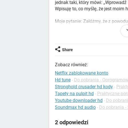
jednak taki, który mówi: „Wprowadź
Wpisuję to, co myślę, że jest moim ha
Moje pytanie: Załóżmy, że z powodu 
hasło, którego używam do logowania
umieścić go z powrotem w oryginaln
dostęp bez hasła szyfrowania ze wz
mogę wymienić wyświetlacz i wymieni
Share
to hasło i tak jest wymagane, nie c
znasz inny sposób uzyskania dostęp
Zobacz również:
Wreszcie, odkąd wymieniłem dysk t
Netflix zablokowane konto
uzyskać niektóre pliki z tego potenc
Hd tune
-
Do pobrania - Oprogramo
mam dostęp do tego i był używany
Stronghold crusader hd kody
-
Prakt
Tapety na pulpit hd
-
Praktyczne po
Youtube downloader hd
-
Do pobrania
Soundmax hd audio
-
Do pobrania - 
2 odpowiedzi