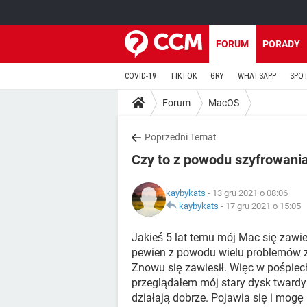
FORUM
PORADY
COVID-19
TIKTOK
GRY
WHATSAPP
SPO
Forum
MacOS
Poprzedni Temat
Czy to z powodu szyfrowani
kaybykats
- 13 gru 2021 o 08:06
kaybykats
-
17 gru 2021 o 15:05
Jakieś 5 lat temu mój Mac się zawies
pewien z powodu wielu problemów z n
Znowu się zawiesił. Więc w pośpie
przeglądałem mój stary dysk tward
działają dobrze. Pojawia się i mog