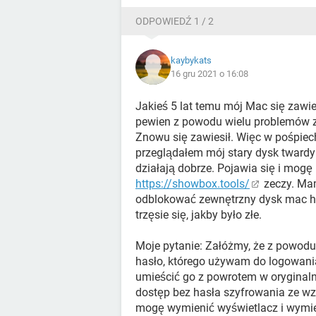
ODPOWIEDŹ 1 / 2
kaybykats
16 gru 2021 o 16:08
Jakieś 5 lat temu mój Mac się zawies
pewien z powodu wielu problemów z n
Znowu się zawiesił. Więc w pośpie
przeglądałem mój stary dysk tward
działają dobrze. Pojawia się i mogę
https://showbox.tools/
zeczy. Mam
odblokować zewnętrzny dysk mac hd”
trzęsie się, jakby było złe.
Moje pytanie: Załóżmy, że z powodu 
hasło, którego używam do logowania
umieścić go z powrotem w oryginaln
dostęp bez hasła szyfrowania ze wz
mogę wymienić wyświetlacz i wymieni