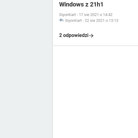
Windows z 21h1
SiyonKart
-
17 sie 2021 o 14:42
SiyonKart
-
22 sie 2021 o 13:13
2 odpowiedzi