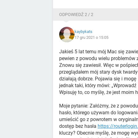
ODPOWIEDŹ 2 / 2
kaybykats
17 gru 2021 o 15:05
Jakieś 5 lat temu mój Mac się zawies
pewien z powodu wielu problemów z n
Znowu się zawiesił. Więc w pośpie
przeglądałem mój stary dysk tward
działają dobrze. Pojawia się i mog
jednak taki, który mówi: „Wprowadź
Wpisuję to, co myślę, że jest moim ha
Moje pytanie: Załóżmy, że z powodu 
hasło, którego używam do logowania
umieścić go z powrotem w oryginaln
dostęp bez hasła
https://routerlogin
kluczy? Obecnie myślę, że mogę wymi