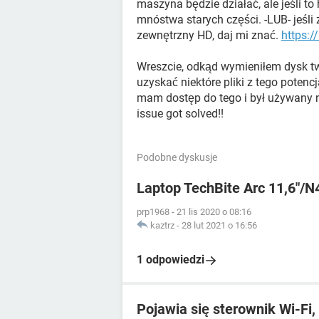
maszyna będzie działać, ale jeśli t
mnóstwa starych części. -LUB- jeśl
zewnętrzny HD, daj mi znać.
https:
Wreszcie, odkąd wymieniłem dysk t
uzyskać niektóre pliki z tego potenc
mam dostęp do tego i był używany
issue got solved!!
Podobne dyskusje
Laptop TechBite Arc 11,6"
prp1968
-
21 lis 2020 o 08:16
kaztrz
-
28 lut 2021 o 16:56
1 odpowiedzi
Pojawia się sterownik Wi-Fi