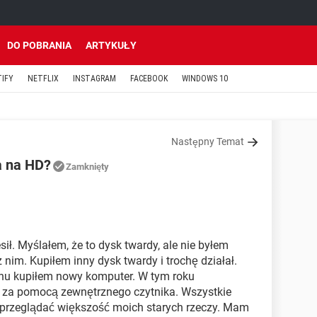
DO POBRANIA
ARTYKUŁY
TIFY
NETFLIX
INSTAGRAM
FACEBOOK
WINDOWS 10
Następny Temat
a na HD?
Zamknięty
ił. Myślałem, że to dysk twardy, ale nie byłem
im. Kupiłem inny dysk twardy i trochę działał.
chu kupiłem nowy komputer. W tym roku
y za pomocą zewnętrznego czytnika. Wszystkie
ę przeglądać większość moich starych rzeczy. Mam