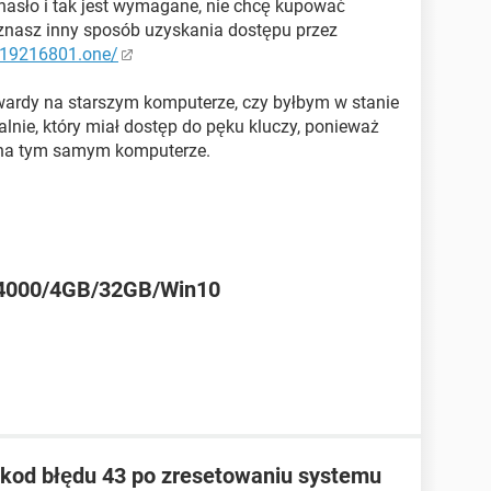
o hasło i tak jest wymagane, nie chcę kupować
i znasz inny sposób uzyskania dostępu przez
//19216801.one/
wardy na starszym komputerze, czy byłbym w stanie
jalnie, który miał dostęp do pęku kluczy, ponieważ
 na tym samym komputerze.
/N4000/4GB/32GB/Win10
, kod błędu 43 po zresetowaniu systemu