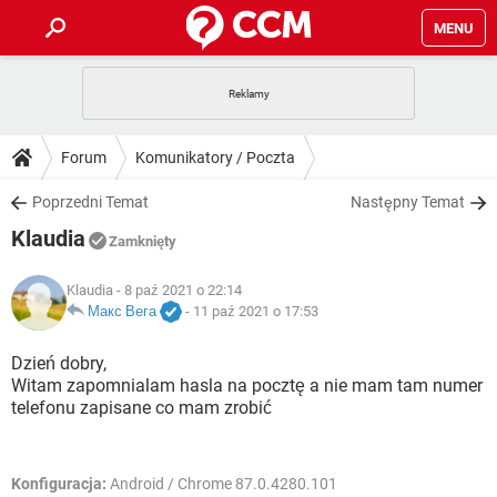
MENU
STRONA GŁÓWNA
YOUTUBE
TIKTOK
PORADY
Forum
Komunikatory / Poczta
GRY
WHATSAPP
PlayStation
TIKTOK
DO POBRANIA
Poprzedni Temat
Następny Temat
SPOTIFY
NETFLIX
GRY
WHATSAPP
Klaudia
INSTAGRAM
ANDROID
FACEBOOK
TIKTOK
Zamknięty
FORUM
SPOTIFY
NETFLIX
WINDOWS 10
GRY
WHATSAPP
Klaudia
- 8 paź 2021 o 22:14
INSTAGRAM
COVID-19
FACEBOOK
TIKTOK
ARTYKUŁY
Макс Вега
-
11 paź 2021 o 17:53
IOS
NETFLIX
WINDOWS 10
GRY
WHATSAPP
INSTAGRAM
COVID-19
FACEBOOK
TIKTOK
Dzień dobry,
SPOTIFY
NETFLIX
Witam zapomnialam hasla na pocztę a nie mam tam numer
WINDOWS 10
GRY
WHATSAPP
telefonu zapisane co mam zrobić
INSTAGRAM
FACEBOOK
SPOTIFY
NETFLIX
WINDOWS 10
INSTAGRAM
FACEBOOK
Konfiguracja:
Android / Chrome 87.0.4280.101