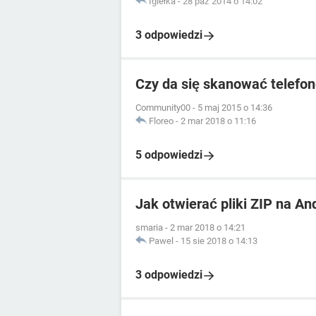
Igiełka
-
28 paź 2014 o 14:02
3 odpowiedzi
Czy da się skanować telefo
Community00
-
5 maj 2015 o 14:36
Floreo
-
2 mar 2018 o 11:16
5 odpowiedzi
Jak otwierać pliki ZIP na An
smaria
-
2 mar 2018 o 14:21
Pawel
-
15 sie 2018 o 14:13
3 odpowiedzi