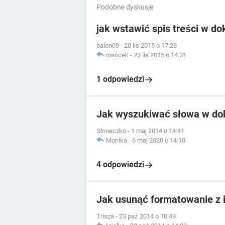
Podobne dyskusje
jak wstawić spis treści w 
balon09
-
20 lis 2015 o 17:23
owocek
-
23 lis 2015 o 14:31
1 odpowiedzi
Jak wyszukiwać słowa w d
Słoneczko
-
1 maj 2014 o 14:41
Monika
-
6 maj 2020 o 14:10
4 odpowiedzi
Jak usunąć formatowanie z 
Trisza
-
23 paź 2014 o 10:49