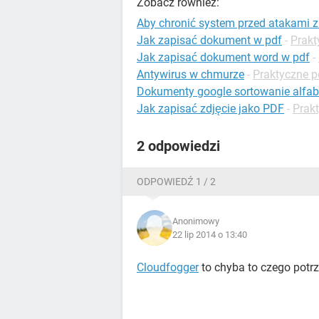
Zobacz również:
Aby chronić system przed atakami z 
Jak zapisać dokument w pdf
-
Prakt
Jak zapisać dokument word w pdf
-
Antywirus w chmurze
-
Praktyczne p
Dokumenty google sortowanie alfab
Jak zapisać zdjęcie jako PDF
-
Prak
2 odpowiedzi
ODPOWIEDŹ 1 / 2
Anonimowy
22 lip 2014 o 13:40
Cloudfogger
to chyba to czego potrz