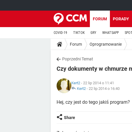
FORUM
PORADY
COVID-19
TIKTOK
GRY
WHATSAPP
SPO
Forum
Oprogramowanie
Poprzedni Temat
Czy dokumenty w chmurze m
Kert2
- 22 lip 2014 o 11:41
Kert2
-
22 lip 2014 o 16:40
Hej, czy jest do tego jakiś program?
Share