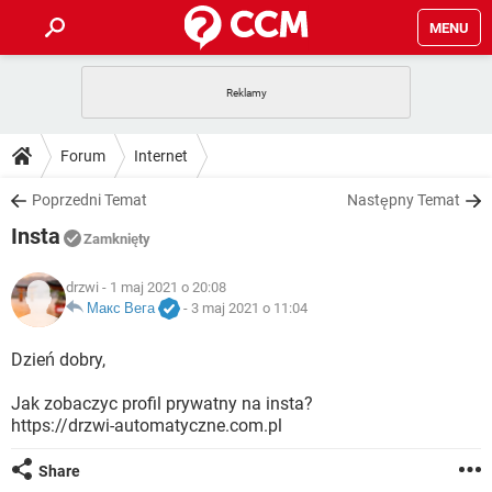
MENU
STRONA GŁÓWNA
YOUTUBE
TIKTOK
PORADY
Forum
Internet
GRY
WHATSAPP
PlayStation
TIKTOK
DO POBRANIA
Poprzedni Temat
Następny Temat
SPOTIFY
NETFLIX
GRY
WHATSAPP
Insta
INSTAGRAM
ANDROID
FACEBOOK
TIKTOK
Zamknięty
FORUM
SPOTIFY
NETFLIX
WINDOWS 10
GRY
WHATSAPP
drzwi
- 1 maj 2021 o 20:08
INSTAGRAM
COVID-19
FACEBOOK
TIKTOK
ARTYKUŁY
Макс Вега
-
3 maj 2021 o 11:04
IOS
NETFLIX
WINDOWS 10
GRY
WHATSAPP
INSTAGRAM
COVID-19
FACEBOOK
TIKTOK
Dzień dobry,
SPOTIFY
NETFLIX
WINDOWS 10
GRY
WHATSAPP
Jak zobaczyc profil prywatny na insta?
INSTAGRAM
FACEBOOK
https://drzwi-automatyczne.com.pl
SPOTIFY
NETFLIX
WINDOWS 10
INSTAGRAM
FACEBOOK
Share