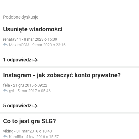
Podobne dyskusje
Usunięte wiadomości
renata344
-
8 mar 2023 o 16:39
MaximCCM
-
9 mar 2023 o 23:16
1 odpowiedzi
Instagram - jak zobaczyć konto prywatne?
fela
-
21 gru 2015 o 09:22
gyt
-
5 mar 2017 o 05:46
5 odpowiedzi
Co to jest gra SLG?
viking
-
31 mar 2016 o 10:40
Karolllla
-
4 kwi 2016 o 15:57