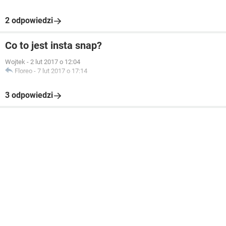
2 odpowiedzi
Co to jest insta snap?
Wojtek
-
2 lut 2017 o 12:04
Floreo
-
7 lut 2017 o 17:14
3 odpowiedzi