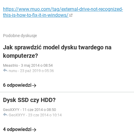
https://www.muo.com/tag/external-drive-not-recognized-
this-is-how-to-fix-it-in-windows/
Podobne dyskusje
Jak sprawdzić model dysku twardego na
komputerze?
Meastrio
-
3 maj 2014 o 08:54
nunu
-
23 paź 2019 o 05:36
6 odpowiedzi
Dysk SSD czy HDD?
GeoXXYY
-
11 cze 2014 o 08:50
GeoXXYY
-
23 cze 2014 o 10:14
4 odpowiedzi