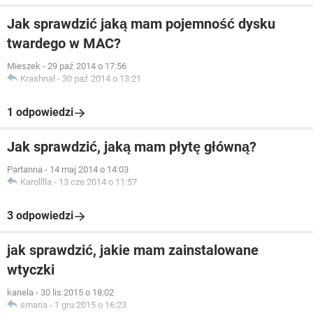
Jak sprawdzić jaką mam pojemność dysku
twardego w MAC?
Mieszek
-
29 paź 2014 o 17:56
Krashnal
-
30 paź 2014 o 13:21
1 odpowiedzi
Jak sprawdzić, jaką mam płytę główną?
Partanna
-
14 maj 2014 o 14:03
Karolllla
-
13 cze 2014 o 11:57
3 odpowiedzi
jak sprawdzić, jakie mam zainstalowane
wtyczki
kanela
-
30 lis 2015 o 18:02
smaria
-
1 gru 2015 o 16:23