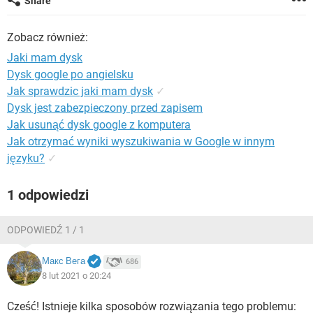
Share
WINDOWS 10
Zobacz również:
Jaki mam dysk
Dysk google po angielsku
Jak sprawdzic jaki mam dysk
✓
Dysk jest zabezpieczony przed zapisem
Jak usunąć dysk google z komputera
Jak otrzymać wyniki wyszukiwania w Google w innym
języku?
✓
1 odpowiedzi
ODPOWIEDŹ 1 / 1
Макс Вега
686
8 lut 2021 o 20:24
Cześć! Istnieje kilka sposobów rozwiązania tego problemu: