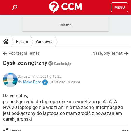
MENU
STRONA GŁÓWNA
YOUTUBE
TIKTOK
PORADY
Forum
Windows
GRY
WHATSAPP
PlayStation
TIKTOK
DO POBRANIA
Poprzedni Temat
Następny Temat
SPOTIFY
NETFLIX
GRY
WHATSAPP
Dysk zewnętrzny
INSTAGRAM
ANDROID
FACEBOOK
TIKTOK
Zamknięty
FORUM
SPOTIFY
NETFLIX
WINDOWS 10
GRY
WHATSAPP
dariusz
- 7 lut 2021 o 19:22
INSTAGRAM
COVID-19
FACEBOOK
TIKTOK
ARTYKUŁY
Макс Вега
-
8 lut 2021 o 20:24
IOS
NETFLIX
WINDOWS 10
GRY
WHATSAPP
INSTAGRAM
COVID-19
FACEBOOK
TIKTOK
Dzień dobry,
SPOTIFY
NETFLIX
po podłączeniu do laptopa dysku zewnętrznego ADATA
WINDOWS 10
GRY
WHATSAPP
HV620 laptop go nie widzi ani nie ma żadnej informacji że
INSTAGRAM
FACEBOOK
jest podłączony do laptopa co mam zrobić z poważaniem
SPOTIFY
NETFLIX
WINDOWS 10
darek jaroński
INSTAGRAM
FACEBOOK