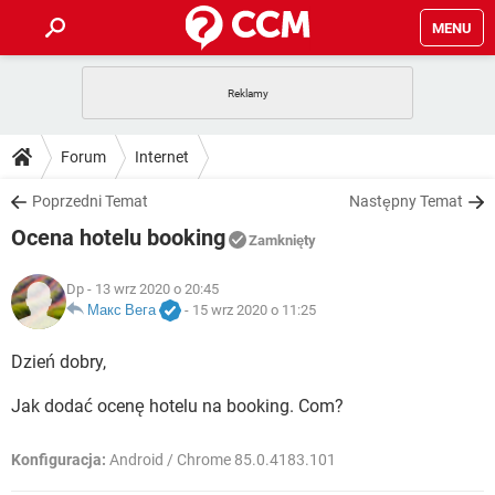
MENU
STRONA GŁÓWNA
YOUTUBE
TIKTOK
PORADY
Forum
Internet
GRY
WHATSAPP
PlayStation
TIKTOK
DO POBRANIA
Poprzedni Temat
Następny Temat
SPOTIFY
NETFLIX
GRY
WHATSAPP
Ocena hotelu booking
INSTAGRAM
ANDROID
FACEBOOK
TIKTOK
Zamknięty
FORUM
SPOTIFY
NETFLIX
WINDOWS 10
GRY
WHATSAPP
Dp
- 13 wrz 2020 o 20:45
INSTAGRAM
COVID-19
FACEBOOK
TIKTOK
ARTYKUŁY
Макс Вега
-
15 wrz 2020 o 11:25
IOS
NETFLIX
WINDOWS 10
GRY
WHATSAPP
INSTAGRAM
COVID-19
FACEBOOK
TIKTOK
Dzień dobry,
SPOTIFY
NETFLIX
WINDOWS 10
GRY
WHATSAPP
Jak dodać ocenę hotelu na booking. Com?
INSTAGRAM
FACEBOOK
SPOTIFY
NETFLIX
WINDOWS 10
Konfiguracja:
Android / Chrome 85.0.4183.101
INSTAGRAM
FACEBOOK