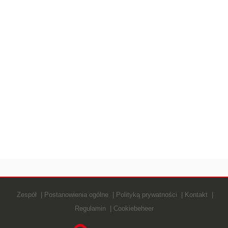
Zespół
Postanowienia ogólne
Polityką prywatności
Kontakt
Regulamin
Cookiebeheer