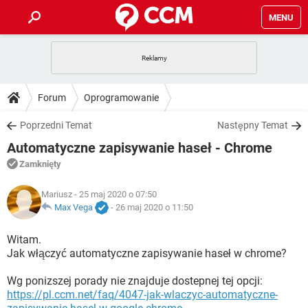
MENU
STRONA GŁÓWNA
YOUTUBE
TIKTOK
PORADY
Forum
Oprogramowanie
GRY
WHATSAPP
PlayStation
TIKTOK
DO POBRANIA
Poprzedni Temat
Następny Temat
SPOTIFY
NETFLIX
GRY
WHATSAPP
Automatyczne zapisywanie haseł - Chrome
INSTAGRAM
ANDROID
FACEBOOK
TIKTOK
FORUM
SPOTIFY
NETFLIX
Zamknięty
WINDOWS 10
GRY
WHATSAPP
INSTAGRAM
COVID-19
FACEBOOK
TIKTOK
ARTYKUŁY
Mariusz
- 25 maj 2020 o 07:50
IOS
NETFLIX
WINDOWS 10
GRY
WHATSAPP
Max Vega
-
26 maj 2020 o 11:50
INSTAGRAM
COVID-19
FACEBOOK
TIKTOK
SPOTIFY
NETFLIX
Witam.
WINDOWS 10
GRY
WHATSAPP
Jak włączyć automatyczne zapisywanie haseł w chrome?
INSTAGRAM
FACEBOOK
SPOTIFY
NETFLIX
WINDOWS 10
Wg ponizszej porady nie znajduje dostepnej tej opcji:
INSTAGRAM
FACEBOOK
https://pl.ccm.net/faq/4047-jak-wlaczyc-automatyczne-