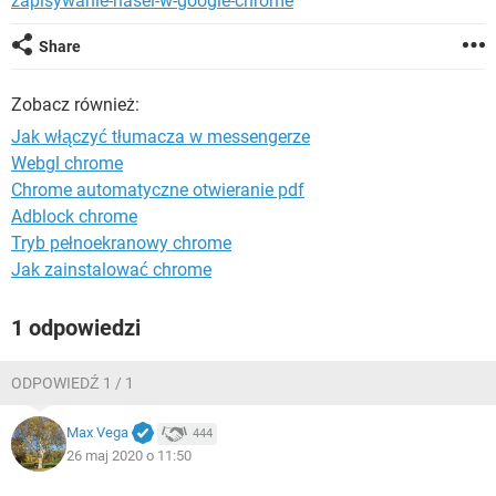
zapisywanie-hasel-w-google-chrome
WINDOWS 10
Share
Zobacz również:
Jak włączyć tłumacza w messengerze
Webgl chrome
Chrome automatyczne otwieranie pdf
Adblock chrome
Tryb pełnoekranowy chrome
Jak zainstalować chrome
1 odpowiedzi
ODPOWIEDŹ 1 / 1
Max Vega
444
26 maj 2020 o 11:50