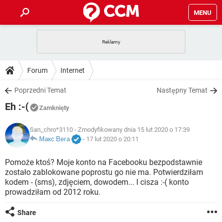
MENU
STRONA GŁÓWNA
YOUTUBE
TIKTOK
PORADY
Forum
Internet
GRY
WHATSAPP
PlayStation
TIKTOK
DO POBRANIA
Poprzedni Temat
Następny Temat
SPOTIFY
NETFLIX
GRY
WHATSAPP
Eh :-(
INSTAGRAM
ANDROID
FACEBOOK
TIKTOK
Zamknięty
FORUM
SPOTIFY
NETFLIX
WINDOWS 10
GRY
WHATSAPP
San_chro*3110
- Zmodyfikowany dnia 15 lut 2020 o 17:39
INSTAGRAM
COVID-19
FACEBOOK
TIKTOK
ARTYKUŁY
Макс Вега
-
17 lut 2020 o 20:11
IOS
NETFLIX
WINDOWS 10
GRY
WHATSAPP
INSTAGRAM
COVID-19
FACEBOOK
TIKTOK
Pomoże ktoś? Moje konto na Facebooku bezpodstawnie
SPOTIFY
NETFLIX
zostało zablokowane poprostu go nie ma. Potwierdziłam
WINDOWS 10
GRY
WHATSAPP
kodem - (sms), zdjęciem, dowodem... I cisza :-( konto
INSTAGRAM
FACEBOOK
prowadziłam od 2012 roku.
SPOTIFY
NETFLIX
WINDOWS 10
INSTAGRAM
FACEBOOK
Share