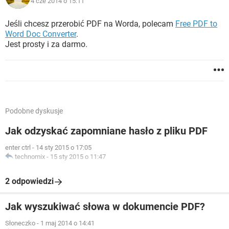
4 cze 2014 o 15:11
Jeśli chcesz przerobić PDF na Worda, polecam
Free PDF to
Word Doc Converter
.
Jest prosty i za darmo.
Podobne dyskusje
Jak odzyskać zapomniane hasło z pliku PDF
enter ctrl
-
14 sty 2015 o 17:05
technomix
-
15 sty 2015 o 11:47
2 odpowiedzi
Jak wyszukiwać słowa w dokumencie PDF?
Słoneczko
-
1 maj 2014 o 14:41