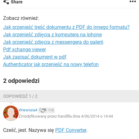
Share
WINDOWS 10
Zobacz również:
Jak przenieść treść dokumentu z PDF do innego formatu?
Jak przenieść zdjęcia z komputera na iphone
Jak przenieść zdjęcia z messengera do galerii
Pdf xchange viewer
Jak zapisać dokument w pdf
Authenticator jak przenieść na nowy telefon
2 odpowiedzi
ODPOWIEDŹ 1 / 2
Wiewiora4
115
Zmodyfikowany przez Karolllla dnia 4/06/2014 o 14:44
Cześć, jest. Nazywa się
PDF Converter
.