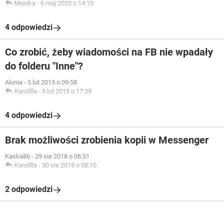
Monika
-
6 maj 2020 o 14:10
4 odpowiedzi
Co zrobić, żeby wiadomości na FB nie wpadały
do folderu "Inne"?
Alunia
-
5 lut 2015 o 09:58
Karolllla
-
6 lut 2015 o 17:39
4 odpowiedzi
Brak możliwości zrobienia kopii w Messenger
Kaska86
-
29 sie 2018 o 06:31
Karolllla
-
30 sie 2018 o 08:10
2 odpowiedzi