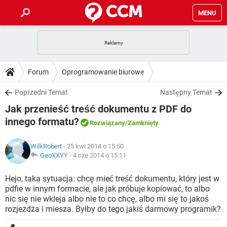
MENU
STRONA GŁÓWNA
YOUTUBE
TIKTOK
PORADY
Forum
Oprogramowanie biurowe
GRY
WHATSAPP
PlayStation
TIKTOK
DO POBRANIA
Poprzedni Temat
Następny Temat
SPOTIFY
NETFLIX
GRY
WHATSAPP
Jak przenieść treść dokumentu z PDF do
INSTAGRAM
ANDROID
FACEBOOK
TIKTOK
FORUM
SPOTIFY
NETFLIX
innego formatu?
Rozwiązany
/Zamknięty
WINDOWS 10
GRY
WHATSAPP
INSTAGRAM
COVID-19
FACEBOOK
TIKTOK
ARTYKUŁY
IOS
NETFLIX
WilkRobert
- 25 kwi 2014 o 15:50
WINDOWS 10
GRY
WHATSAPP
GeoXXYY
-
4 cze 2014 o 15:11
INSTAGRAM
COVID-19
FACEBOOK
TIKTOK
SPOTIFY
NETFLIX
Hejo, taka sytuacja: chcę mieć treść dokumentu, który jest w
WINDOWS 10
GRY
WHATSAPP
INSTAGRAM
FACEBOOK
pdfie w innym formacie, ale jak próbuje kopiować, to albo
SPOTIFY
NETFLIX
nic się nie wkleja albo nie to co chcę, albo mi się to jakoś
WINDOWS 10
rozjeżdża i miesza. Byłby do tego jakiś darmowy programik?
INSTAGRAM
FACEBOOK