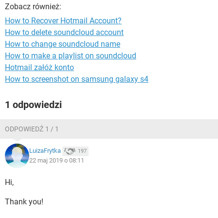
WINDOWS 10
Zobacz również:
How to Recover Hotmail Account?
How to delete soundcloud account
How to change soundcloud name
How to make a playlist on soundcloud
Hotmail załóż konto
How to screenshot on samsung galaxy s4
1 odpowiedzi
ODPOWIEDŹ 1 / 1
LuizaFrytka
197
22 maj 2019 o 08:11
Hi,
Thank you!