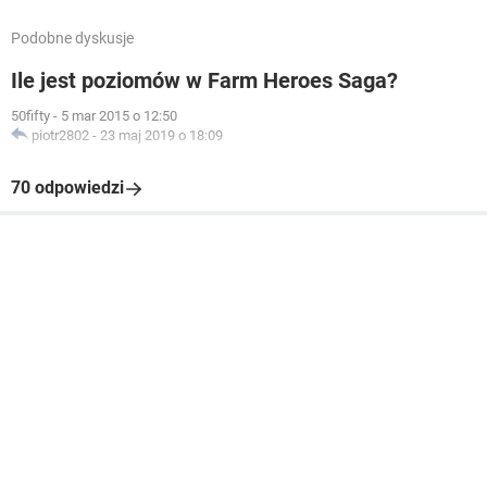
Podobne dyskusje
Ile jest poziomów w Farm Heroes Saga?
50fifty
-
5 mar 2015 o 12:50
piotr2802
-
23 maj 2019 o 18:09
70 odpowiedzi