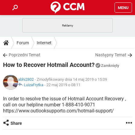
MENU
STRONA GŁÓWNA
YOUTUBE
TIKTOK
PORADY
Forum
Internet
GRY
WHATSAPP
PlayStation
TIKTOK
DO POBRANIA
Poprzedni Temat
Następny Temat
SPOTIFY
NETFLIX
GRY
WHATSAPP
How to Recover Hotmail Account?
INSTAGRAM
ANDROID
FACEBOOK
TIKTOK
Zamknięty
FORUM
SPOTIFY
NETFLIX
WINDOWS 10
GRY
WHATSAPP
abhi2802
- Zmodyfikowany dnia 14 maj 2019 o 15:09
INSTAGRAM
COVID-19
FACEBOOK
TIKTOK
ARTYKUŁY
LuizaFrytka
-
22 maj 2019 o 08:11
IOS
NETFLIX
WINDOWS 10
GRY
WHATSAPP
INSTAGRAM
COVID-19
FACEBOOK
TIKTOK
In order to resolve the issue of Hotmail Account Recovery ,
SPOTIFY
NETFLIX
call on our helpline number 1-888-410-9071
WINDOWS 10
GRY
WHATSAPP
https://www.outlooksupporto.com/hotmail-support/
INSTAGRAM
FACEBOOK
SPOTIFY
NETFLIX
WINDOWS 10
Share
INSTAGRAM
FACEBOOK