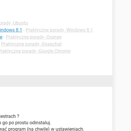
orady -Ubuntu
Windows 8.1
-
Praktyczne porady -Windows 8.1
ge
-
Praktyczne porady -Orange
-
Praktyczne porady -Snapchat
Praktyczne porady -Google Chrome
estrach ?
 go po prostu odinstaluj.
wać program (na chwile) w ustawieniach.