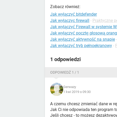
Zobacz również:
Jak wyłączyć bitdefender
Jak wyłączyc firewall
-
Praktyczne p
Jak wyłączyć Firewall w systemie 
Jak wyłączyć pocztę głosową oran
Jak wyłączyć aktywność na snapie
Jak wyłączyć tryb pełnoekranowy
-
1 odpowiedzi
ODPOWIEDŹ 1 / 1
Gerwazy
1 kwi 2019 o 09:30
A czemu chcesz zmieniać dane w rej
Jak Ci nie odpowiada ten program to
Jeśli chcesz - to możesz dezaktywo