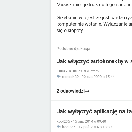
Musisz mieć jednak do tego nadane 
Grzebanie w rejestrze jest bardzo r
komputer nie wstanie. Wyłączanie a
się o kłopoty.
Podobne dyskusje
Jak włączyć autokorektę w 
Kuba
-
16 lis 2019 o 22:25
dorocik39
-
20 cze 2020 o 15:44
2 odpowiedzi
Jak wyłączyć aplikację na t
kool235
-
15 paź 2014 o 09:40
kool235
-
17 paź 2014 o 13:39