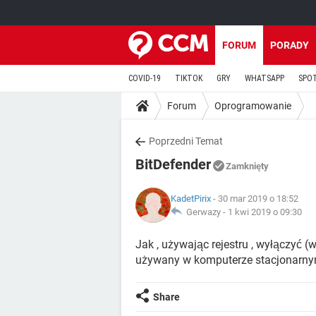
FORUM
PORADY
COVID-19
TIKTOK
GRY
WHATSAPP
SPO
Forum
Oprogramowanie
Poprzedni Temat
BitDefender
Zamknięty
KadetPirix
- 30 mar 2019 o 18:52
Gerwazy -
1 kwi 2019 o 09:30
Jak , używając rejestru , wyłączyć 
używany w komputerze stacjonarny
Share