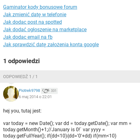
WINDOWS 10
Gaminator kody bonusowe forum
Jak zmienić datę w telefonie
Jak dodac post na spotted
Jak dodać ogłoszenie na marketplace
Jak dodac email na fb
Jak sprawdzić datę założenia konta google
1 odpowiedzi
ODPOWIEDŹ 1 / 1
Piotrek9798
331
6 maj 2014 o 22:01
hej you, tutaj jest:
var today = new Date(); var dd = today.getDate(); var mm =
today.getMonth()+1;//January is 0!` var yyyy =
today.getFullYear(); if(dd<10){dd='0'+dd} if(mm<10)