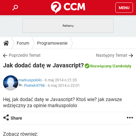
MENU
STRONA GŁÓWNA
YOUTUBE
TIKTOK
PORADY
Forum
Programowanie
GRY
WHATSAPP
PlayStation
TIKTOK
DO POBRANIA
Poprzedni Temat
Następny Temat
SPOTIFY
NETFLIX
GRY
WHATSAPP
Jak dodać datę w Javascript?
INSTAGRAM
ANDROID
FACEBOOK
TIKTOK
Rozwiązany
/Zamknięty
FORUM
SPOTIFY
NETFLIX
WINDOWS 10
GRY
WHATSAPP
markuspololo
- 6 maj 2014 o 21:35
INSTAGRAM
COVID-19
FACEBOOK
TIKTOK
ARTYKUŁY
Piotrek9798
-
6 maj 2014 o 22:01
IOS
NETFLIX
WINDOWS 10
GRY
WHATSAPP
INSTAGRAM
COVID-19
FACEBOOK
TIKTOK
Hej, jak dodać datę w Javascript? Ktoś wie? jak zawsze
SPOTIFY
NETFLIX
wdzięczny za opinie markuspololo
WINDOWS 10
GRY
WHATSAPP
INSTAGRAM
FACEBOOK
SPOTIFY
NETFLIX
Share
WINDOWS 10
INSTAGRAM
FACEBOOK
Zobacz również: