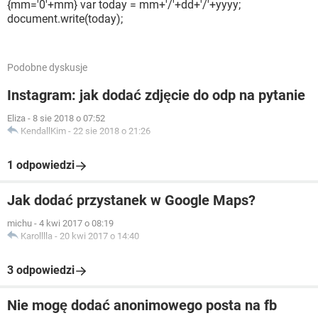
{mm='0'+mm} var today = mm+'/'+dd+'/'+yyyy;
document.write(today);
Podobne dyskusje
Instagram: jak dodać zdjęcie do odp na pytanie
Eliza
-
8 sie 2018 o 07:52
KendallKim
-
22 sie 2018 o 21:26
1 odpowiedzi
Jak dodać przystanek w Google Maps?
michu
-
4 kwi 2017 o 08:19
Karolllla
-
20 kwi 2017 o 14:40
3 odpowiedzi
Nie mogę dodać anonimowego posta na fb