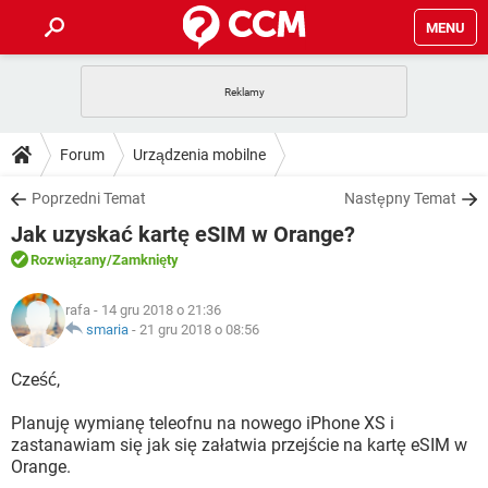
MENU
STRONA GŁÓWNA
YOUTUBE
TIKTOK
PORADY
Forum
Urządzenia mobilne
GRY
WHATSAPP
PlayStation
TIKTOK
DO POBRANIA
Poprzedni Temat
Następny Temat
SPOTIFY
NETFLIX
GRY
WHATSAPP
Jak uzyskać kartę eSIM w Orange?
INSTAGRAM
ANDROID
FACEBOOK
TIKTOK
FORUM
SPOTIFY
NETFLIX
Rozwiązany
/Zamknięty
WINDOWS 10
GRY
WHATSAPP
INSTAGRAM
COVID-19
FACEBOOK
TIKTOK
ARTYKUŁY
IOS
rafa
- 14 gru 2018 o 21:36
NETFLIX
WINDOWS 10
GRY
WHATSAPP
smaria
-
21 gru 2018 o 08:56
INSTAGRAM
COVID-19
FACEBOOK
TIKTOK
SPOTIFY
NETFLIX
Cześć,
WINDOWS 10
GRY
WHATSAPP
INSTAGRAM
FACEBOOK
Planuję wymianę teleofnu na nowego iPhone XS i
SPOTIFY
NETFLIX
WINDOWS 10
zastanawiam się jak się załatwia przejście na kartę eSIM w
INSTAGRAM
FACEBOOK
Orange.