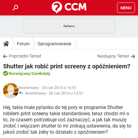
MENU
STRONA GŁÓWNA
YOUTUBE
TIKTOK
PORADY
Forum
Oprogramowanie
GRY
WHATSAPP
PlayStation
TIKTOK
DO POBRANIA
Poprzedni Temat
Następny Temat
SPOTIFY
NETFLIX
GRY
WHATSAPP
Shutter jak robić print screeny z opóźnieniem?
INSTAGRAM
ANDROID
FACEBOOK
TIKTOK
FORUM
SPOTIFY
NETFLIX
Rozwiązany
/Zamknięty
WINDOWS 10
GRY
WHATSAPP
INSTAGRAM
COVID-19
FACEBOOK
TIKTOK
ARTYKUŁY
IOS
Anonimowy
- 25 cze 2014 o 16:51
NETFLIX
WINDOWS 10
GRY
WHATSAPP
Anonimowy -
26 cze 2014 o 13:57
INSTAGRAM
COVID-19
FACEBOOK
TIKTOK
SPOTIFY
NETFLIX
Hej, takie małe pytanko do tej pory w programie Shutter
WINDOWS 10
GRY
WHATSAPP
robiłem print screeny takie standardowe, teraz chodzi mi o
INSTAGRAM
FACEBOOK
to, że czasem potrzebuje coś zaznaczyć, a jak tak muszę
SPOTIFY
NETFLIX
WINDOWS 10
zrobić i włączam shutter to mi znikają ustawienia, da się to
INSTAGRAM
FACEBOOK
jakoś zrobić tak żeby to działało z opóźnieniem?