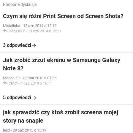
Podobne dyskusje
Czym się różni Print Screen od Screen Shota?
Misialinka
-
13 cze 2014 o 12:19
GeoXXYY
-
13 cze 2014 o 15:11
3 odpowiedzi
Jak zrobić zrzut ekranu w Samsungu Galaxy
Note 8?
Magosia3
-
27 mar 2018 o 07:36
CMot
-
4 paź 2018 o 16:11
5 odpowiedzi
jak sprawdzić czy ktoś zrobił screena mojej
story na snapie
lejid
-
29 paź 2015 o 15:19