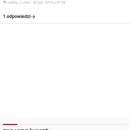
arleta_z_chin
-
30 paź 2015 o 07:06
1 odpowiedzi