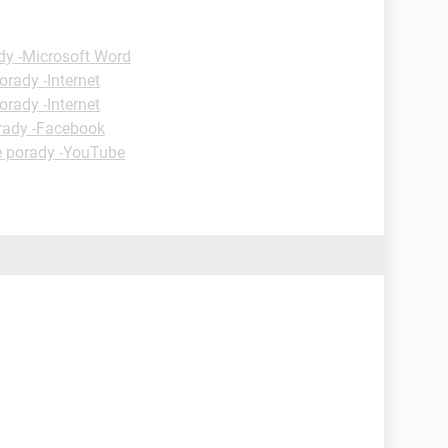
dy -Microsoft Word
orady -Internet
orady -Internet
rady -Facebook
e porady -YouTube