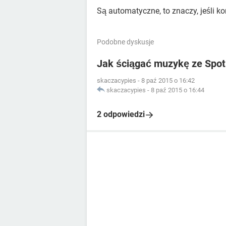
Są automatyczne, to znaczy, jeśli ko
Podobne dyskusje
Jak ściągać muzykę ze Spot
skaczacypies
-
8 paź 2015 o 16:42
skaczacypies
-
8 paź 2015 o 16:44
2 odpowiedzi