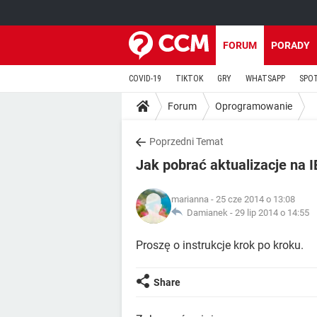
FORUM
PORADY
COVID-19
TIKTOK
GRY
WHATSAPP
SPO
Forum
Oprogramowanie
Poprzedni Temat
Jak pobrać aktualizacje na 
marianna
- 25 cze 2014 o 13:08
Damianek -
29 lip 2014 o 14:55
Proszę o instrukcje krok po kroku.
Share