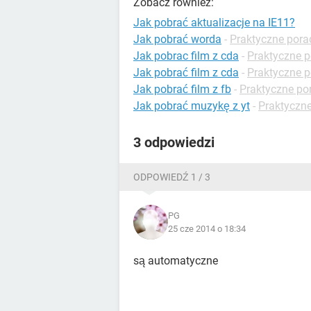
Zobacz również:
Jak pobrać aktualizacje na IE11?
Jak pobrać worda
-
Praktyczne pora
Jak pobrac film z cda
-
Praktyczne p
Jak pobrać film z cda
-
Praktyczne p
Jak pobrać film z fb
-
Praktyczne po
Jak pobrać muzykę z yt
-
Praktyczn
3 odpowiedzi
ODPOWIEDŹ 1 / 3
PG
25 cze 2014 o 18:34
są automatyczne