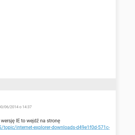
30/06/2014 o 14:37
 wersję IE to wejdź na stronę
S/topic/internet-explorer-downloads-d49e1f0d-571c-