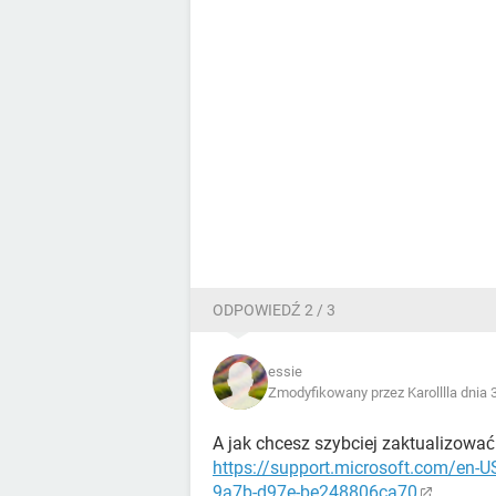
ODPOWIEDŹ 2 / 3
essie
Zmodyfikowany przez Karolllla dnia 
A jak chcesz szybciej zaktualizować
https://support.microsoft.com/en-U
9a7b-d97e-be248806ca70
.