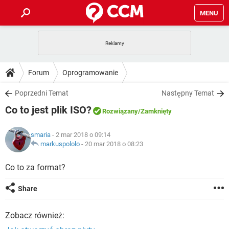
MENU
STRONA GŁÓWNA
YOUTUBE
TIKTOK
PORADY
Forum
Oprogramowanie
GRY
WHATSAPP
PlayStation
TIKTOK
DO POBRANIA
Poprzedni Temat
Następny Temat
SPOTIFY
NETFLIX
GRY
WHATSAPP
Co to jest plik ISO?
INSTAGRAM
ANDROID
FACEBOOK
TIKTOK
Rozwiązany
/Zamknięty
FORUM
SPOTIFY
NETFLIX
WINDOWS 10
GRY
WHATSAPP
smaria
- 2 mar 2018 o 09:14
INSTAGRAM
COVID-19
FACEBOOK
TIKTOK
ARTYKUŁY
markuspololo
-
20 mar 2018 o 08:23
IOS
NETFLIX
WINDOWS 10
GRY
WHATSAPP
INSTAGRAM
COVID-19
FACEBOOK
TIKTOK
Co to za format?
SPOTIFY
NETFLIX
WINDOWS 10
GRY
WHATSAPP
Share
INSTAGRAM
FACEBOOK
SPOTIFY
NETFLIX
WINDOWS 10
Zobacz również:
INSTAGRAM
FACEBOOK