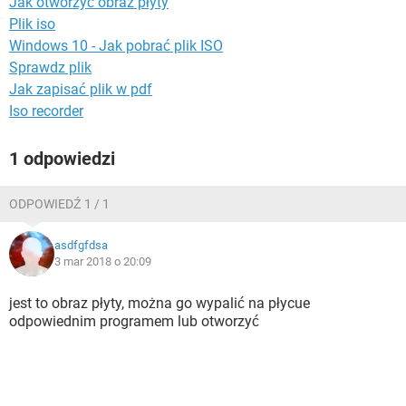
Jak otworzyć obraz płyty
WINDOWS 10
Plik iso
Windows 10 - Jak pobrać plik ISO
Sprawdz plik
Jak zapisać plik w pdf
Iso recorder
1 odpowiedzi
ODPOWIEDŹ 1 / 1
asdfgfdsa
3 mar 2018 o 20:09
jest to obraz płyty, można go wypalić na płycue
odpowiednim programem lub otworzyć