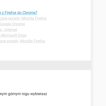
 z Firefox do Chrome?
czne porady -Mozilla Firefox
-Google Chrome
 - Internet
 -Microsoft Edge
zne porady -Mozilla Firefox
rawym górnym rogu wybierasz