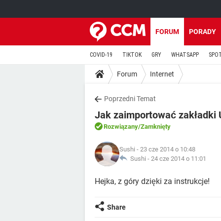
FORUM
PORADY
COVID-19
TIKTOK
GRY
WHATSAPP
SPO
Forum
Internet
Poprzedni Temat
Jak zaimportować zakładki 
Rozwiązany
/Zamknięty
Sushi
- 23 cze 2014 o 10:48
Sushi -
24 cze 2014 o 11:01
Hejka, z góry dzięki za instrukcje!
Share