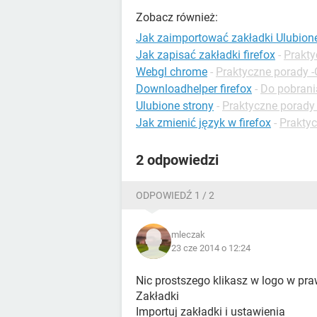
Zobacz również:
Jak zaimportować zakładki Ulubione
Jak zapisać zakładki firefox
-
Prakty
Webgl chrome
-
Praktyczne porady 
Downloadhelper firefox
-
Do pobrania
Ulubione strony
-
Praktyczne porady
Jak zmienić język w firefox
-
Praktyc
2 odpowiedzi
ODPOWIEDŹ 1 / 2
mleczak
23 cze 2014 o 12:24
Nic prostszego klikasz w logo w p
Zakładki
Importuj zakładki i ustawienia