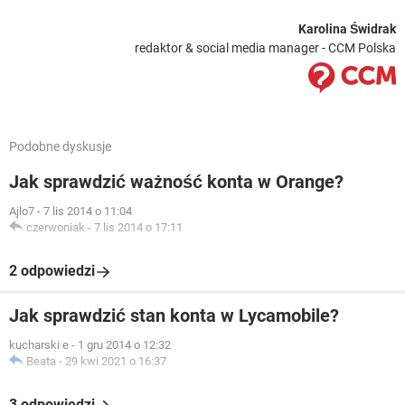
Karolina Świdrak
redaktor & social media manager - CCM Polska
Podobne dyskusje
Jak sprawdzić ważność konta w Orange?
Ajlo7
-
7 lis 2014 o 11:04
czerwoniak
-
7 lis 2014 o 17:11
2 odpowiedzi
Jak sprawdzić stan konta w Lycamobile?
kucharski e
-
1 gru 2014 o 12:32
Beata
-
29 kwi 2021 o 16:37
3 odpowiedzi