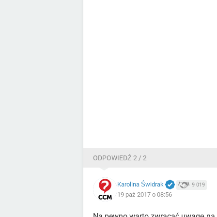
ODPOWIEDŹ 2 / 2
Karolina Świdrak
9 019
19 paź 2017 o 08:56
Na pewno warto zwracać uwagę na op