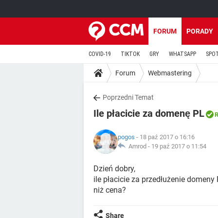
FORUM
PORADY
COVID-19
TIKTOK
GRY
WHATSAPP
SPO
Forum
Webmastering
Poprzedni Temat
Ile płacicie za domenę PL
R
pogos
- 18 paź 2017 o 16:16
Amrod -
19 paź 2017 o 11:54
Dzień dobry,
ile płacicie za przedłużenie domeny 
niż cena?
Share