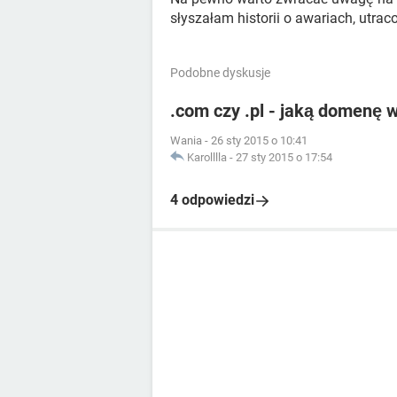
słyszałam historii o awariach, utra
Podobne dyskusje
.com czy .pl - jaką domenę 
Wania
-
26 sty 2015 o 10:41
Karolllla
-
27 sty 2015 o 17:54
4 odpowiedzi