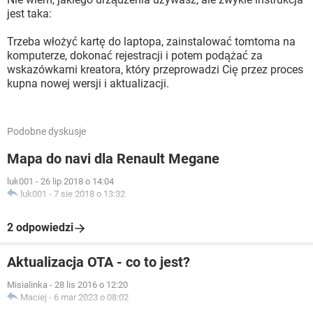
jest taka:
Trzeba włożyć kartę do laptopa, zainstalować tomtoma na
komputerze, dokonać rejestracji i potem podążać za
wskazówkami kreatora, który przeprowadzi Cię przez proces
kupna nowej wersji i aktualizacji.
Podobne dyskusje
Mapa do navi dla Renault Megane
luk001
-
26 lip 2018 o 14:04
luk001
-
7 sie 2018 o 13:32
2 odpowiedzi
Aktualizacja OTA - co to jest?
Misialinka
-
28 lis 2016 o 12:20
Maciej
-
6 mar 2023 o 08:02