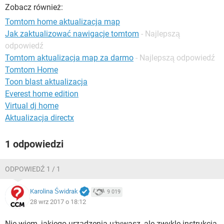
WINDOWS 10
Zobacz również:
Tomtom home aktualizacja map
Jak zaktualizować nawigacje tomtom
- Najlepszą
odpowiedź
Tomtom aktualizacja map za darmo
- Najlepszą odpowiedź
Tomtom Home
Toon blast aktualizacja
Everest home edition
Virtual dj home
Aktualizacja directx
1 odpowiedzi
ODPOWIEDŹ 1 / 1
Karolina Świdrak
9 019
28 wrz 2017 o 18:12
Nie wiem, jakiego urządzenia używasz, ale zwykle instrukcja