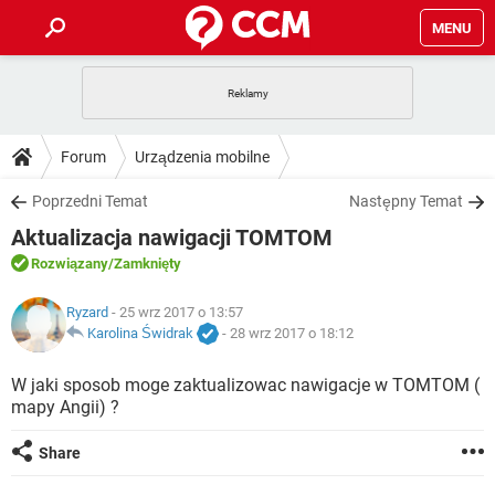
MENU
STRONA GŁÓWNA
YOUTUBE
TIKTOK
PORADY
Forum
Urządzenia mobilne
GRY
WHATSAPP
PlayStation
TIKTOK
DO POBRANIA
Poprzedni Temat
Następny Temat
SPOTIFY
NETFLIX
GRY
WHATSAPP
Aktualizacja nawigacji TOMTOM
INSTAGRAM
ANDROID
FACEBOOK
TIKTOK
FORUM
SPOTIFY
NETFLIX
Rozwiązany
/Zamknięty
WINDOWS 10
GRY
WHATSAPP
INSTAGRAM
COVID-19
FACEBOOK
TIKTOK
ARTYKUŁY
Ryzard
- 25 wrz 2017 o 13:57
IOS
NETFLIX
WINDOWS 10
GRY
WHATSAPP
Karolina Świdrak
-
28 wrz 2017 o 18:12
INSTAGRAM
COVID-19
FACEBOOK
TIKTOK
SPOTIFY
NETFLIX
W jaki sposob moge zaktualizowac nawigacje w TOMTOM (
WINDOWS 10
GRY
WHATSAPP
mapy Angii) ?
INSTAGRAM
FACEBOOK
SPOTIFY
NETFLIX
WINDOWS 10
Share
INSTAGRAM
FACEBOOK