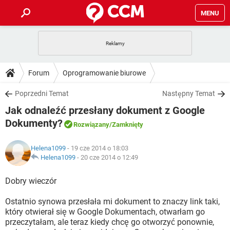
MENU
STRONA GŁÓWNA
YOUTUBE
TIKTOK
PORADY
Forum
Oprogramowanie biurowe
GRY
WHATSAPP
PlayStation
TIKTOK
DO POBRANIA
Poprzedni Temat
Następny Temat
SPOTIFY
NETFLIX
GRY
WHATSAPP
Jak odnaleźć przesłany dokument z Google
INSTAGRAM
ANDROID
FACEBOOK
TIKTOK
FORUM
SPOTIFY
NETFLIX
Dokumenty?
Rozwiązany
/Zamknięty
WINDOWS 10
GRY
WHATSAPP
INSTAGRAM
COVID-19
FACEBOOK
TIKTOK
ARTYKUŁY
IOS
NETFLIX
Helena1099
- 19 cze 2014 o 18:03
WINDOWS 10
GRY
WHATSAPP
Helena1099
-
20 cze 2014 o 12:49
INSTAGRAM
COVID-19
FACEBOOK
TIKTOK
SPOTIFY
NETFLIX
Dobry wieczór
WINDOWS 10
GRY
WHATSAPP
INSTAGRAM
FACEBOOK
SPOTIFY
NETFLIX
Ostatnio synowa przesłała mi dokument to znaczy link taki,
WINDOWS 10
który otwierał się w Google Dokumentach, otwarłam go
INSTAGRAM
FACEBOOK
przeczytałam, ale teraz kiedy chcę go otworzyć ponownie,