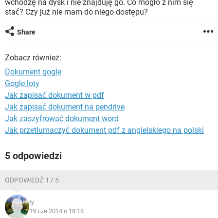
wchodzę na dysk i nie znajduję go. Co mogło z nim się
WINDOWS 10
stać? Czy już nie mam do niego dostępu?
Share
Zobacz również:
Dokument gogle
Gogle loty
Jak zapisać dokument w pdf
Jak zapisać dokument na pendrive
Jak zaszyfrować dokument word
Jak przetłumaczyć dokument pdf z angielskiego na polski
5 odpowiedzi
ODPOWIEDŹ 1 / 5
ty
19 cze 2014 o 18:18