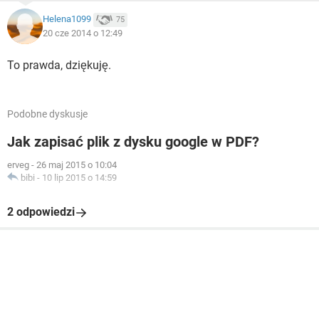
Helena1099
75
20 cze 2014 o 12:49
To prawda, dziękuję.
Podobne dyskusje
Jak zapisać plik z dysku google w PDF?
erveg
-
26 maj 2015 o 10:04
bibi
-
10 lip 2015 o 14:59
2 odpowiedzi