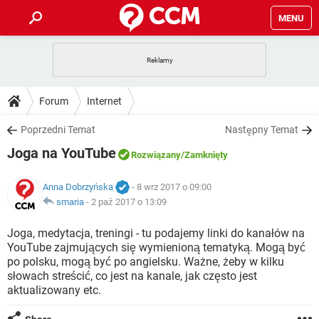
MENU
STRONA GŁÓWNA
YOUTUBE
TIKTOK
PORADY
Forum
Internet
GRY
WHATSAPP
PlayStation
TIKTOK
DO POBRANIA
Poprzedni Temat
Następny Temat
SPOTIFY
NETFLIX
GRY
WHATSAPP
Joga na YouTube
INSTAGRAM
ANDROID
FACEBOOK
TIKTOK
Rozwiązany
/Zamknięty
FORUM
SPOTIFY
NETFLIX
WINDOWS 10
GRY
WHATSAPP
Anna Dobrzyńska
- 8 wrz 2017 o 09:00
INSTAGRAM
COVID-19
FACEBOOK
TIKTOK
ARTYKUŁY
smaria
-
2 paź 2017 o 13:09
IOS
NETFLIX
WINDOWS 10
GRY
WHATSAPP
INSTAGRAM
COVID-19
FACEBOOK
TIKTOK
Joga, medytacja, treningi - tu podajemy linki do kanałów na
SPOTIFY
NETFLIX
YouTube zajmujących się wymienioną tematyką. Mogą być
WINDOWS 10
GRY
WHATSAPP
po polsku, mogą być po angielsku. Ważne, żeby w kilku
INSTAGRAM
FACEBOOK
słowach streścić, co jest na kanale, jak często jest
SPOTIFY
NETFLIX
WINDOWS 10
aktualizowany etc.
INSTAGRAM
FACEBOOK