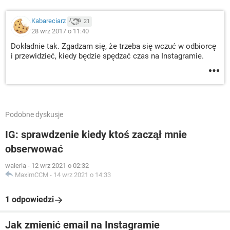
Kabareciarz
21
28 wrz 2017 o 11:40
Dokładnie tak. Zgadzam się, że trzeba się wczuć w odbiorcę
i przewidzieć, kiedy będzie spędzać czas na Instagramie.
Podobne dyskusje
IG: sprawdzenie kiedy ktoś zaczął mnie
obserwować
waleria
-
12 wrz 2021 o 02:32
MaximCCM
-
14 wrz 2021 o 14:33
1 odpowiedzi
Jak zmienić email na Instagramie