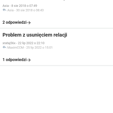
Asia
-
8 sie 2018 o 07:49
Asia
-
30 sie 2018 o 08:43
2 odpowiedzi
Problem z usunięciem relacji
xrataj56x
-
22 lip 2022 o 22:10
MaximCCM
-
25 lip 2022 o 15:01
1 odpowiedzi