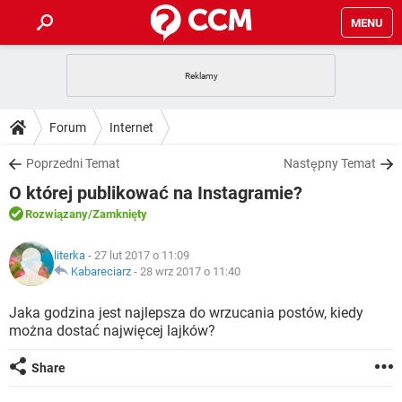
MENU
STRONA GŁÓWNA
YOUTUBE
TIKTOK
PORADY
Forum
Internet
GRY
WHATSAPP
PlayStation
TIKTOK
DO POBRANIA
Poprzedni Temat
Następny Temat
SPOTIFY
NETFLIX
GRY
WHATSAPP
O której publikować na Instagramie?
INSTAGRAM
ANDROID
FACEBOOK
TIKTOK
FORUM
SPOTIFY
NETFLIX
Rozwiązany
/Zamknięty
WINDOWS 10
GRY
WHATSAPP
INSTAGRAM
COVID-19
FACEBOOK
TIKTOK
ARTYKUŁY
IOS
literka
- 27 lut 2017 o 11:09
NETFLIX
WINDOWS 10
GRY
WHATSAPP
Kabareciarz
-
28 wrz 2017 o 11:40
INSTAGRAM
COVID-19
FACEBOOK
TIKTOK
SPOTIFY
NETFLIX
Jaka godzina jest najlepsza do wrzucania postów, kiedy
WINDOWS 10
GRY
WHATSAPP
można dostać najwięcej lajków?
INSTAGRAM
FACEBOOK
SPOTIFY
NETFLIX
WINDOWS 10
Share
INSTAGRAM
FACEBOOK