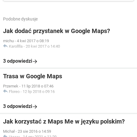
Podobne dyskusje
Jak dodać przystanek w Google Maps?
michu
-
4 kwi 2017 o 08:19
Karolllla
-
20 kwi 2017 o 14:40
3 odpowiedzi
Trasa w Google Maps
Przemek
-
11 lip 2018 o 07:46
Floreo
-
12 lip 2018 o 09:16
3 odpowiedzi
Jak korzystać z Maps Me w języku polskim?
Michał
-
23 sie 2016 o 14:59
Uuuuu
-
14 gru 2021 o 11:29