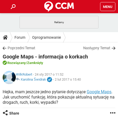
MENU
STRONA GŁÓWNA
YOUTUBE
TIKTOK
PORADY
Forum
Oprogramowanie
GRY
WHATSAPP
PlayStation
TIKTOK
DO POBRANIA
Poprzedni Temat
Następny Temat
SPOTIFY
NETFLIX
GRY
WHATSAPP
Google Maps - informacja o korkach
INSTAGRAM
ANDROID
FACEBOOK
TIKTOK
FORUM
SPOTIFY
NETFLIX
Rozwiązany
/Zamknięty
WINDOWS 10
GRY
WHATSAPP
INSTAGRAM
COVID-19
FACEBOOK
TIKTOK
ARTYKUŁY
WilkRobert
- 24 sty 2017 o 11:52
IOS
NETFLIX
WINDOWS 10
GRY
WHATSAPP
Karolina Świdrak
-
2 lut 2017 o 15:40
INSTAGRAM
COVID-19
FACEBOOK
TIKTOK
SPOTIFY
NETFLIX
Hejka, mam jeszcze jedno pytanie dotyczące
Google Maps
.
WINDOWS 10
GRY
WHATSAPP
Jak uruchomić funkcję, która pokazuje aktualną sytuację na
INSTAGRAM
FACEBOOK
drogach, ruch, korki, wypadki?
SPOTIFY
NETFLIX
WINDOWS 10
INSTAGRAM
FACEBOOK
Share