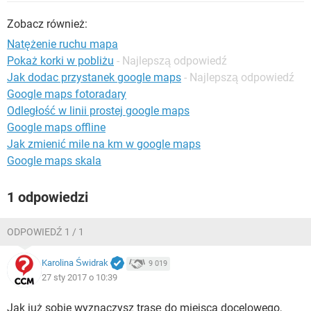
WINDOWS 10
Zobacz również:
Natężenie ruchu mapa
Pokaż korki w pobliżu
- Najlepszą odpowiedź
Jak dodac przystanek google maps
- Najlepszą odpowiedź
Google maps fotoradary
Odległość w linii prostej google maps
Google maps offline
Jak zmienić mile na km w google maps
Google maps skala
1 odpowiedzi
ODPOWIEDŹ 1 / 1
Karolina Świdrak
9 019
27 sty 2017 o 10:39
Jak już sobie wyznaczysz trasę do miejsca docelowego,