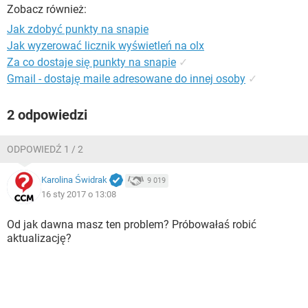
WINDOWS 10
Zobacz również:
Jak zdobyć punkty na snapie
Jak wyzerować licznik wyświetleń na olx
Za co dostaje się punkty na snapie
✓
Gmail - dostaję maile adresowane do innej osoby
✓
2 odpowiedzi
ODPOWIEDŹ 1 / 2
Karolina Świdrak
9 019
16 sty 2017 o 13:08
Od jak dawna masz ten problem? Próbowałaś robić
aktualizację?