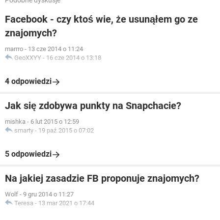
Podobne dyskusje
Facebook - czy ktoś wie, że usunąłem go ze
znajomych?
marrro
-
13 cze 2014 o 11:24
GeoXXYY
-
16 cze 2014 o 13:18
4 odpowiedzi
Jak się zdobywa punkty na Snapchacie?
mishka
-
6 lut 2015 o 12:59
smarty
-
19 paź 2015 o 07:02
5 odpowiedzi
Na jakiej zasadzie FB proponuje znajomych?
Wolf
-
9 gru 2014 o 11:27
Teresa
-
13 mar 2021 o 17:44