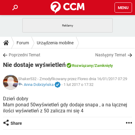
MENU
STRONA GŁÓWNA
YOUTUBE
TIKTOK
PORADY
Forum
Urządzenia mobilne
GRY
WHATSAPP
PlayStation
TIKTOK
DO POBRANIA
Poprzedni Temat
Następny Temat
SPOTIFY
NETFLIX
GRY
WHATSAPP
Nie dostaje wyświetleń
INSTAGRAM
ANDROID
FACEBOOK
TIKTOK
Rozwiązany
/Zamknięty
FORUM
SPOTIFY
NETFLIX
WINDOWS 10
GRY
WHATSAPP
Shaker532
- Zmodyfikowany przez Floreo dnia 16/01/2017 07:29
INSTAGRAM
COVID-19
FACEBOOK
TIKTOK
ARTYKUŁY
Anna Dobrzyńska
-
1 lut 2017 o 17:32
IOS
NETFLIX
WINDOWS 10
GRY
WHATSAPP
INSTAGRAM
COVID-19
FACEBOOK
TIKTOK
Dzień dobry
SPOTIFY
NETFLIX
Mam ponad 50wyświetleń gdy dodaje snapa , a na łącznej
WINDOWS 10
GRY
WHATSAPP
ilości wyświetleń z 50 zalicza mi się 4
INSTAGRAM
FACEBOOK
SPOTIFY
NETFLIX
WINDOWS 10
Share
INSTAGRAM
FACEBOOK