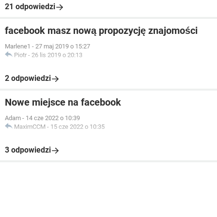
21 odpowiedzi
facebook masz nową propozycję znajomości
Marlene1
-
27 maj 2019 o 15:27
Piotr
-
26 lis 2019 o 20:13
2 odpowiedzi
Nowe miejsce na facebook
Adam
-
14 cze 2022 o 10:39
MaximCCM
-
15 cze 2022 o 10:35
3 odpowiedzi