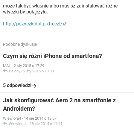
może tak być właśnie albo musisz zainstalować różne
wtyczki by połączyło.
http://pozyczkolot.pl/freezl/
Podobne dyskusje
Czym się różni iPhone od smartfona?
MAL
-
2 sty 2015 o 17:29
zielony
-
9 sty 2015 o 13:33
5 odpowiedzi
Jak skonfigurować Aero 2 na smartfonie z
Androidem?
Wiewiora4
-
14 sie 2014 o 13:57
Wiewiora4
-
18 sie 2014 o 11:14