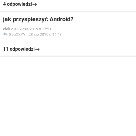
4 odpowiedzi
jak przyspieszyć Android?
olekiola
-
2 cze 2015 o 17:21
GeoXXYY
-
28 sie 2015 o 14:43
11 odpowiedzi