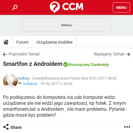
MENU
STRONA GŁÓWNA
YOUTUBE
TIKTOK
PORADY
Forum
Urządzenia mobilne
GRY
WHATSAPP
PlayStation
TIKTOK
DO POBRANIA
Poprzedni Temat
Następny Temat
SPOTIFY
NETFLIX
GRY
WHATSAPP
Smartfon z Androidem
INSTAGRAM
ANDROID
FACEBOOK
TIKTOK
Rozwiązany
/Zamknięty
FORUM
SPOTIFY
NETFLIX
WINDOWS 10
GRY
WHATSAPP
tadbog
- Zmodyfikowany przez Floreo dnia 9/01/2017 08:02
INSTAGRAM
COVID-19
FACEBOOK
TIKTOK
ARTYKUŁY
kubacar
-
18 sty 2017 o 20:42
IOS
NETFLIX
WINDOWS 10
GRY
WHATSAPP
INSTAGRAM
COVID-19
FACEBOOK
TIKTOK
Po podłączeniu do komputera via usb komputer widzi
SPOTIFY
NETFLIX
urządzenie ale nie widzi jego zawartosci, np fotek. Z innym
WINDOWS 10
GRY
WHATSAPP
smartfonem,też a Androidem , nie mam problemu. Pytanie :
INSTAGRAM
FACEBOOK
gdzie moze byc problem?
SPOTIFY
NETFLIX
WINDOWS 10
INSTAGRAM
FACEBOOK
Share