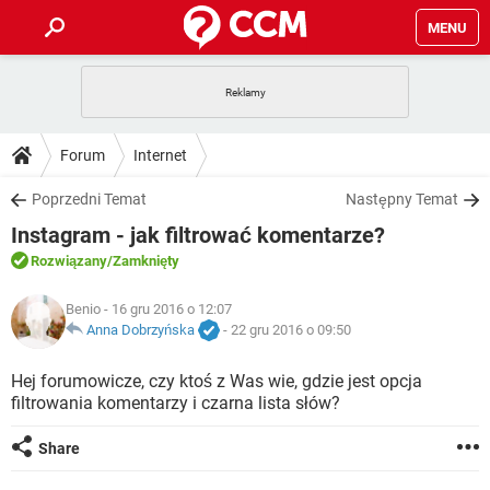
MENU
STRONA GŁÓWNA
YOUTUBE
TIKTOK
PORADY
Forum
Internet
GRY
WHATSAPP
PlayStation
TIKTOK
DO POBRANIA
Poprzedni Temat
Następny Temat
SPOTIFY
NETFLIX
GRY
WHATSAPP
Instagram - jak filtrować komentarze?
INSTAGRAM
ANDROID
FACEBOOK
TIKTOK
FORUM
SPOTIFY
NETFLIX
Rozwiązany
/Zamknięty
WINDOWS 10
GRY
WHATSAPP
INSTAGRAM
COVID-19
FACEBOOK
TIKTOK
ARTYKUŁY
Benio
- 16 gru 2016 o 12:07
IOS
NETFLIX
WINDOWS 10
GRY
WHATSAPP
Anna Dobrzyńska
-
22 gru 2016 o 09:50
INSTAGRAM
COVID-19
FACEBOOK
TIKTOK
SPOTIFY
NETFLIX
Hej forumowicze, czy ktoś z Was wie, gdzie jest opcja
WINDOWS 10
GRY
WHATSAPP
filtrowania komentarzy i czarna lista słów?
INSTAGRAM
FACEBOOK
SPOTIFY
NETFLIX
WINDOWS 10
Share
INSTAGRAM
FACEBOOK