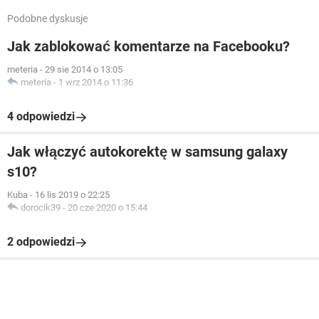
Podobne dyskusje
Jak zablokować komentarze na Facebooku?
meteria
-
29 sie 2014 o 13:05
meteria
-
1 wrz 2014 o 11:36
4 odpowiedzi
Jak włączyć autokorektę w samsung galaxy
s10?
Kuba
-
16 lis 2019 o 22:25
dorocik39
-
20 cze 2020 o 15:44
2 odpowiedzi