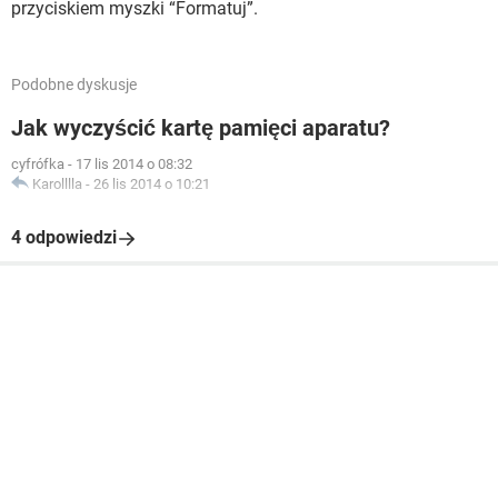
przyciskiem myszki “Formatuj”.
Podobne dyskusje
Jak wyczyścić kartę pamięci aparatu?
cyfrófka
-
17 lis 2014 o 08:32
Karolllla
-
26 lis 2014 o 10:21
4 odpowiedzi