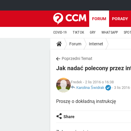
FORUM
PORADY
COVID-19
TIKTOK
GRY
WHATSAPP
SPO
Forum
Internet
Poprzedni Temat
Jak nadać polecony przez in
Fredek
- 2 lis 2016 o 16:38
Karolina Świdrak
-
3 lis 2016
Proszę o dokładną instrukcję
Share