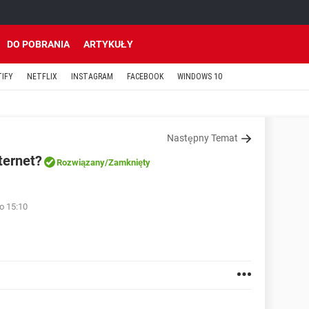
DO POBRANIA
ARTYKUŁY
TIFY
NETFLIX
INSTAGRAM
FACEBOOK
WINDOWS 10
Następny Temat
ternet?
Rozwiązany
/Zamknięty
 o 15:10