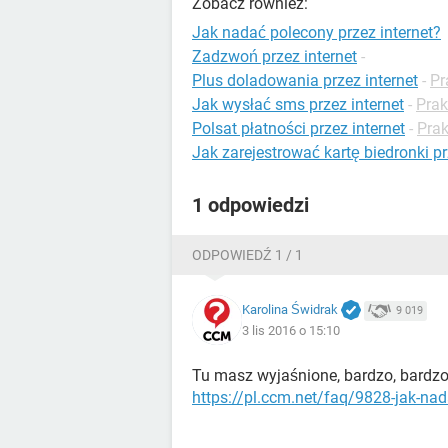
Zobacz również:
Jak nadać polecony przez internet?
Zadzwoń przez internet
-
Plus doladowania przez internet
-
Pr
Jak wysłać sms przez internet
-
Prak
Polsat płatności przez internet
-
Prak
Jak zarejestrować kartę biedronki pr
1 odpowiedzi
ODPOWIEDŹ 1 / 1
Karolina Świdrak
9 019
3 lis 2016 o 15:10
Tu masz wyjaśnione, bardzo, bardzo
https://pl.ccm.net/faq/9828-jak-nada