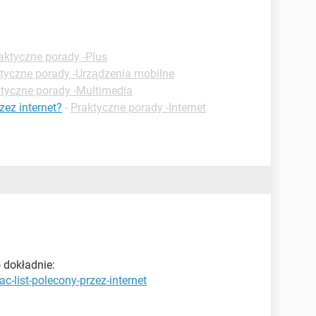
aktyczne porady -Plus
tyczne porady -Urządzenia mobilne
tyczne porady -Multimedia
zez internet?
-
Praktyczne porady -Internet
 dokładnie:
c-list-polecony-przez-internet