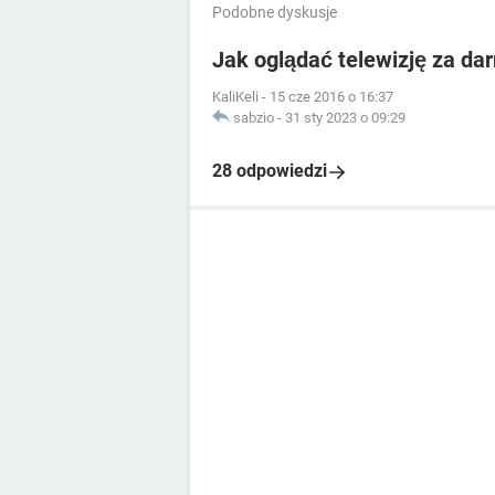
Podobne dyskusje
Jak oglądać telewizję za da
KaliKeli
-
15 cze 2016 o 16:37
sabzio
-
31 sty 2023 o 09:29
28 odpowiedzi