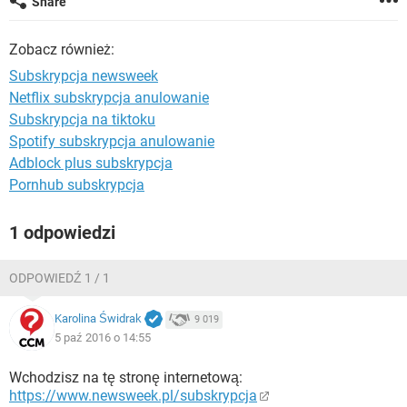
Share
WINDOWS 10
Zobacz również:
Subskrypcja newsweek
Netflix subskrypcja anulowanie
Subskrypcja na tiktoku
Spotify subskrypcja anulowanie
Adblock plus subskrypcja
Pornhub subskrypcja
1 odpowiedzi
ODPOWIEDŹ 1 / 1
Karolina Świdrak
9 019
5 paź 2016 o 14:55
Wchodzisz na tę stronę internetową:
https://www.newsweek.pl/subskrypcja