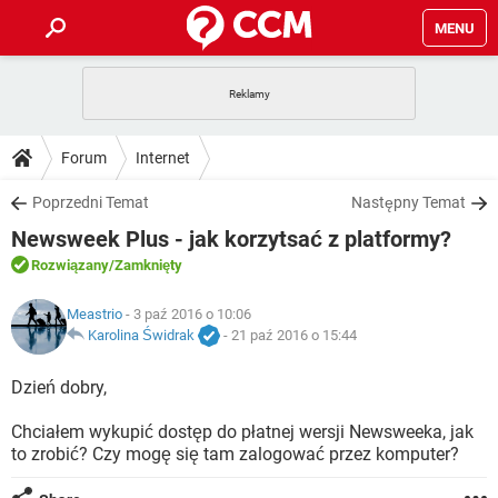
MENU
STRONA GŁÓWNA
YOUTUBE
TIKTOK
PORADY
Forum
Internet
GRY
WHATSAPP
PlayStation
TIKTOK
DO POBRANIA
Poprzedni Temat
Następny Temat
SPOTIFY
NETFLIX
GRY
WHATSAPP
Newsweek Plus - jak korzytsać z platformy?
INSTAGRAM
ANDROID
FACEBOOK
TIKTOK
FORUM
SPOTIFY
NETFLIX
Rozwiązany
/Zamknięty
WINDOWS 10
GRY
WHATSAPP
INSTAGRAM
COVID-19
FACEBOOK
TIKTOK
ARTYKUŁY
Meastrio
- 3 paź 2016 o 10:06
IOS
NETFLIX
WINDOWS 10
GRY
WHATSAPP
Karolina Świdrak
-
21 paź 2016 o 15:44
INSTAGRAM
COVID-19
FACEBOOK
TIKTOK
SPOTIFY
NETFLIX
Dzień dobry,
WINDOWS 10
GRY
WHATSAPP
INSTAGRAM
FACEBOOK
Chciałem wykupić dostęp do płatnej wersji Newsweeka, jak
SPOTIFY
NETFLIX
WINDOWS 10
to zrobić? Czy mogę się tam zalogować przez komputer?
INSTAGRAM
FACEBOOK