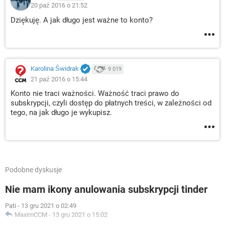
20 paź 2016 o 21:52
Dziękuję. A jak długo jest ważne to konto?
Karolina Świdrak
9 019
21 paź 2016 o 15:44
Konto nie traci ważności. Ważność traci prawo do
subskrypcji, czyli dostęp do płatnych treści, w zależności od
tego, na jak długo je wykupisz.
Podobne dyskusje
Nie mam ikony anulowania subskrypcji tinder
Pati
-
13 gru 2021 o 02:49
MaximCCM
-
13 gru 2021 o 15:02