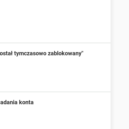
został tymczasowo zablokowany"
ładania konta