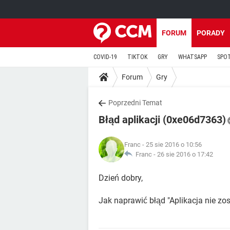
FORUM
PORADY
COVID-19
TIKTOK
GRY
WHATSAPP
SPO
Forum
Gry
Poprzedni Temat
Błąd aplikacji (0xe06d7363)
Franc
- 25 sie 2016 o 10:56
Franc -
26 sie 2016 o 17:42
Dzień dobry,
Jak naprawić błąd "Aplikacja nie z