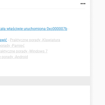
ostała właściwie uruchomiona 0xc000007b
-
rawić
-
Praktyczne porady -Klawiatura
porady -Pamięć
raktyczne porady -Windows 7
 porady -Android