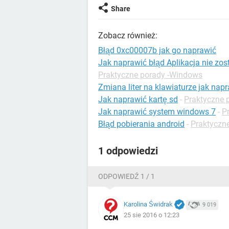
Share
Zobacz również:
Błąd 0xc00007b jak go naprawić
Jak naprawić błąd Aplikacja nie z
Praktyczne porady -Windows
Zmiana liter na klawiaturze jak nap
Jak naprawić kartę sd
-
Praktyczne 
Jak naprawić system windows 7
-
P
Błąd pobierania android
-
Praktyczne
1 odpowiedzi
ODPOWIEDŹ 1 / 1
Karolina Świdrak
9 019
25 sie 2016 o 12:23