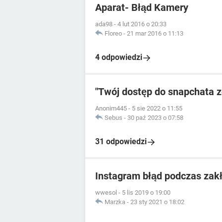
Aparat- Błąd Kamery
ada98
-
4 lut 2016 o 20:33
Floreo
-
21 mar 2016 o 11:13
4 odpowiedzi
"Twój dostęp do snapchata 
Anonim445
-
5 sie 2022 o 11:55
Sebus
-
30 paź 2023 o 07:58
31 odpowiedzi
Instagram błąd podczas zak
wwesol
-
5 lis 2019 o 19:00
Marzka
-
23 sty 2021 o 18:02