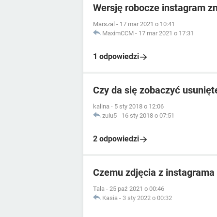
Wersję robocze instagram zn
Marszal
-
17 mar 2021 o 10:41
MaximCCM
-
17 mar 2021 o 17:31
1 odpowiedzi
Czy da się zobaczyć usunięt
kalina
-
5 sty 2018 o 12:06
zulu5
-
16 sty 2018 o 07:51
2 odpowiedzi
Czemu zdjęcia z instagrama 
Tala
-
25 paź 2021 o 00:46
Kasia
-
3 sty 2022 o 00:32