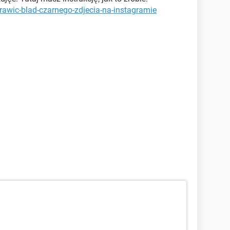
rawic-blad-czarnego-zdjecia-na-instagramie