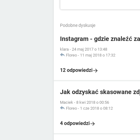
Podobne dyskusje
Instagram - gdzie znaleźć z
klara
-
24 maj 2017 o 13:48
Floreo
-
11 maj 2018 o 17:32
12 odpowiedzi
Jak odzyskać skasowane zdj
Maciek
-
8 kwi 2018 o 00:56
Floreo
-
1 cze 2018 o 08:12
4 odpowiedzi