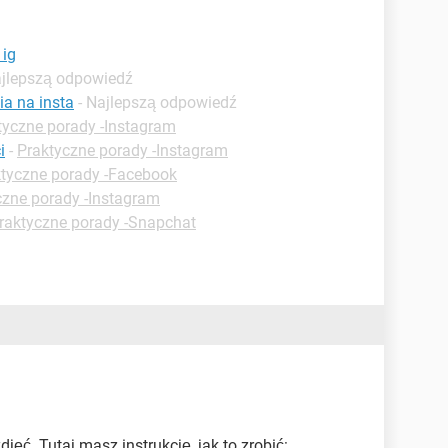
 ig
ajlepszą odpowiedź
a na insta
- Najlepszą odpowiedź
tyczne porady -Instagram
i
-
Praktyczne porady -Instagram
tyczne porady -Facebook
czne porady -Instagram
raktyczne porady -Snapchat
jęć. Tutaj masz instrukcję, jak to zrobić: