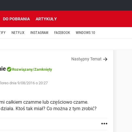
DO POBRANIA
ARTYKUŁY
TIFY
NETFLIX
INSTAGRAM
FACEBOOK
WINDOWS 10
Następny Temat
mie
Rozwiązany
/Zamknięty
loreo dnia 9/08/2016 o 20:27
 mi całkiem czarnme lub częściowo czarne.
e działa. Ktoś tak miał? Co można z tym zrobić?