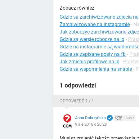
Zobacz również:
Gdzie sa zarchiwizowane zdjecia na
Zarchiwizowane na instagramie
- N
Jak zobaczyc zarchiwizowane zdjeci
Gdzie są wersje robocze na ig
-
Prak
Gdzie na instagramie są wiadomośc
Gdzie są zapisane posty na fb
-
Prak
Jak zmienic profilowe na ig
-
Prakty
Gdzie sa wspomnienia na snapie
-
P
1 odpowiedzi
ODPOWIEDŹ 1 / 1
Anna Dobrzyńska
13 497
9 sie 2016 o 20:28
Musisz zmienić jakośc przesyłania zd