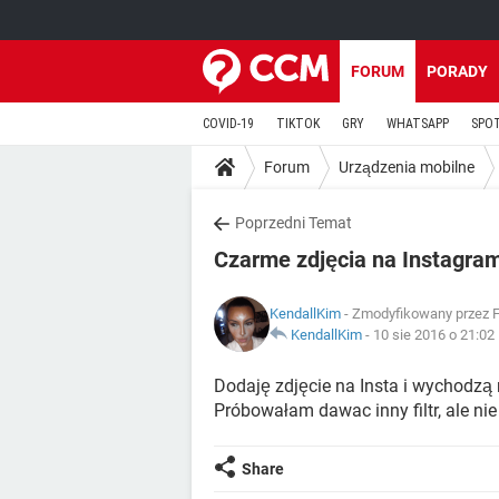
FORUM
PORADY
COVID-19
TIKTOK
GRY
WHATSAPP
SPO
Forum
Urządzenia mobilne
Poprzedni Temat
Czarme zdjęcia na Instagra
KendallKim
- Zmodyfikowany przez F
KendallKim
-
10 sie 2016 o 21:02
Dodaję zdjęcie na Insta i wychodzą
Próbowałam dawac inny filtr, ale ni
Share