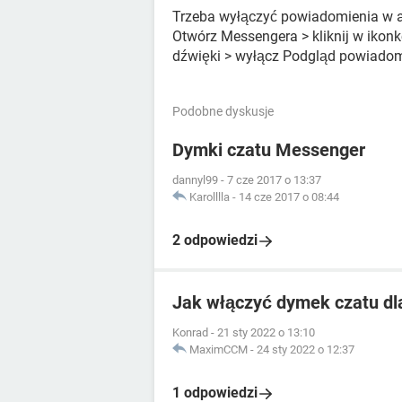
Trzeba wyłączyć powiadomienia w ap
Otwórz Messengera > kliknij w ikonk
dźwięki > wyłącz Podgląd powiadom
Podobne dyskusje
Dymki czatu Messenger
dannyl99
-
7 cze 2017 o 13:37
Karolllla
-
14 cze 2017 o 08:44
2 odpowiedzi
Jak włączyć dymek czatu dla
Konrad
-
21 sty 2022 o 13:10
MaximCCM
-
24 sty 2022 o 12:37
1 odpowiedzi