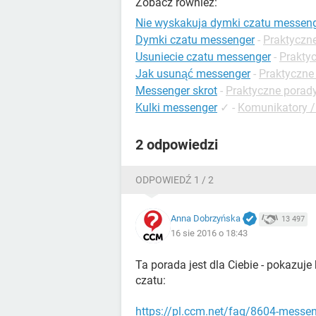
Zobacz również:
Nie wyskakuja dymki czatu messen
Dymki czatu messenger
-
Praktyczn
Usuniecie czatu messenger
-
Prakty
Jak usunąć messenger
-
Praktyczne
Messenger skrot
-
Praktyczne porad
Kulki messenger
✓
-
Komunikatory /
2 odpowiedzi
ODPOWIEDŹ 1 / 2
Anna Dobrzyńska
13 497
16 sie 2016 o 18:43
Ta porada jest dla Ciebie - pokazuje
czatu:
https://pl.ccm.net/faq/8604-messeng