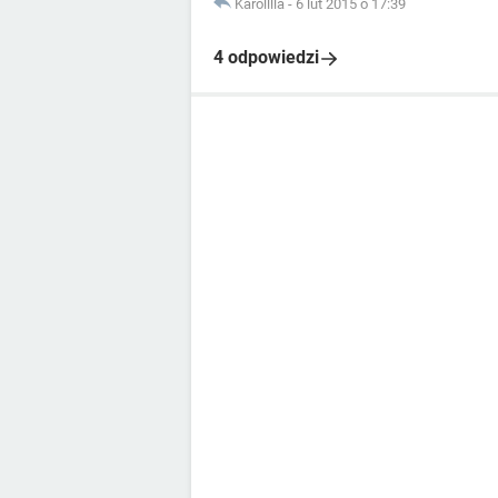
Karolllla
-
6 lut 2015 o 17:39
4 odpowiedzi