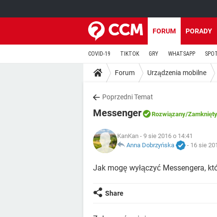
FORUM
PORADY
COVID-19
TIKTOK
GRY
WHATSAPP
SPO
Forum
Urządzenia mobilne
Poprzedni Temat
Messenger
Rozwiązany
/Zamknięt
KanKan
- 9 sie 2016 o 14:41
Anna Dobrzyńska
-
16 sie 20
Jak mogę wyłączyć Messengera, któ
Share