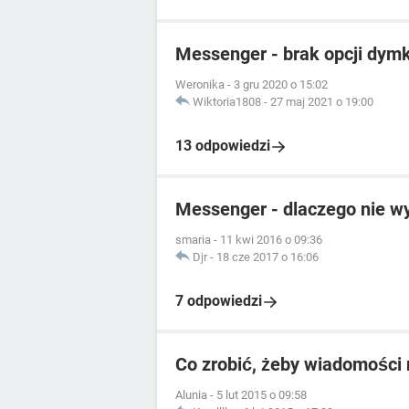
Messenger - brak opcji dymk
Weronika
-
3 gru 2020 o 15:02
Wiktoria1808
-
27 maj 2021 o 19:00
13 odpowiedzi
Messenger - dlaczego nie w
smaria
-
11 kwi 2016 o 09:36
Djr
-
18 cze 2017 o 16:06
7 odpowiedzi
Co zrobić, żeby wiadomości 
Alunia
-
5 lut 2015 o 09:58