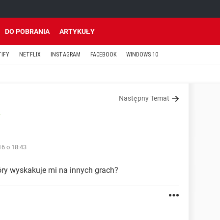
DO POBRANIA
ARTYKUŁY
TIFY
NETFLIX
INSTAGRAM
FACEBOOK
WINDOWS 10
Następny Temat
y
16 o 18:43
ry wyskakuje mi na innych grach?