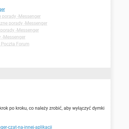
ger
e porady -Messenger
czne porady -Messenger
 porady -Messenger
y -Messenger
 Poczta Forum
 krok po kroku, co należy zrobić, aby wyłączyć dymki
er-czat-na-innej-aplikacji