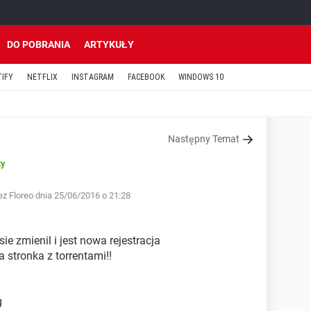
DO POBRANIA
ARTYKUŁY
TIFY
NETFLIX
INSTAGRAM
FACEBOOK
WINDOWS 10
Następny Temat
ty
z Floreo dnia 25/06/2016 o 21:28
sie zmienil i jest nowa rejestracja
 stronka z torrentami!!
g