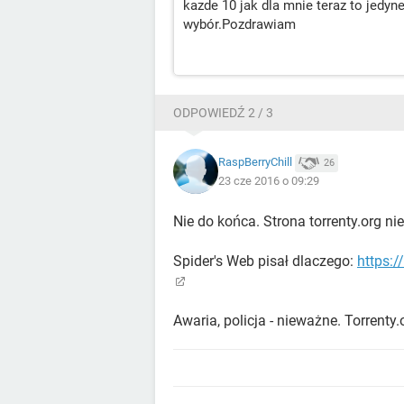
kazde 10 jak dla mnie teraz to jedyn
wybór.Pozdrawiam
ODPOWIEDŹ 2 / 3
RaspBerryChill
26
23 cze 2016 o 09:29
Nie do końca. Strona torrenty.org nie 
Spider's Web pisał dlaczego:
https:/
Awaria, policja - nieważne. Torrenty.