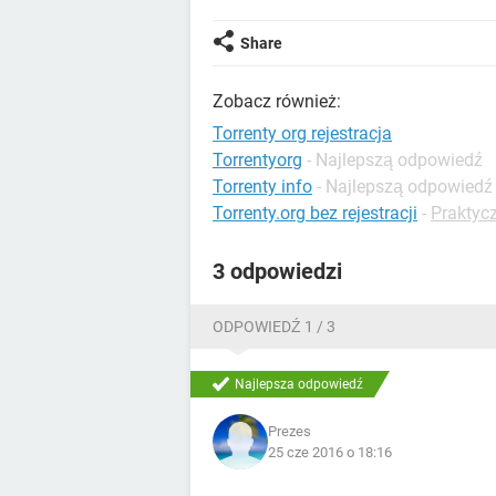
Share
Zobacz również:
Torrenty org rejestracja
Torrentyorg
- Najlepszą odpowiedź
Torrenty info
- Najlepszą odpowiedź
Torrenty.org bez rejestracji
-
Praktycz
3 odpowiedzi
ODPOWIEDŹ 1 / 3
Najlepsza odpowiedź
Prezes
25 cze 2016 o 18:16