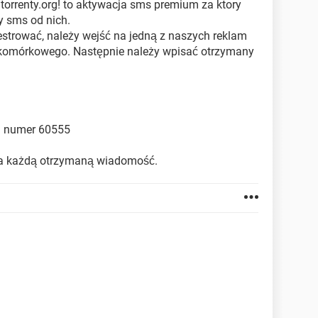
o torrenty.org! to aktywacja sms premium za ktory
y sms od nich.
jestrować, należy wejść na jedną z naszych reklam
u komórkowego. Następnie należy wpisać otrzymany
a numer 60555
T za każdą otrzymaną wiadomość.