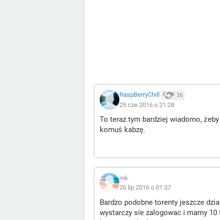
RaspBerryChill
26
25 cze 2016 o 21:28
To teraz tym bardziej wiadomo, żeby t
komuś kabzę.
mk
26 lip 2016 o 01:37
Bardzo podobne torenty jeszcze dział
wystarczy sie zalogowac i mamy 10 