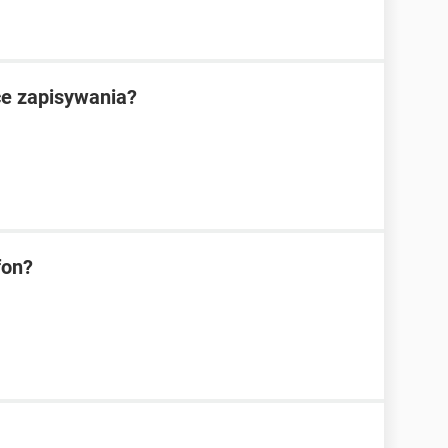
ce zapisywania?
fon?