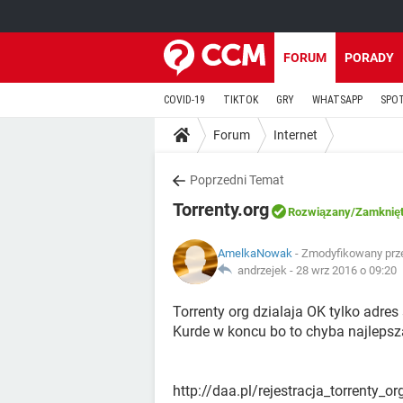
FORUM
PORADY
COVID-19
TIKTOK
GRY
WHATSAPP
SPO
Forum
Internet
Poprzedni Temat
Torrenty.org
Rozwiązany
/Zamknię
AmelkaNowak
- Zmodyfikowany prze
andrzejek -
28 wrz 2016 o 09:20
Torrenty org dzialaja OK tylko adres 
Kurde w koncu bo to chyba najlepsza
http://daa.pl/rejestracja_torrenty_or