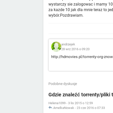
wystarczy sie zalogowac i mamy 10
za kazde 10 jak dla mnie teraz to j
wybór.Pozdrawiam.
andrzejek
28 wrz 2016 o 09:20
http://hdmovies.pl/torrenty-org-znow
Podobne dyskusje
Gdzie znaleźć torrenty/pliki 
Helena1099
-
3 lis 2015 o 12:59
AmelkaNowak
-
23 cze 2016 o 07:33