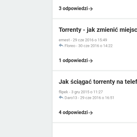
3 odpowiedzi
Torrenty - jak zmienić miejs
ernest
-
29 cze 2016 o 15:49
Floreo
-
30 cze 2016 o 14:22
1 odpowiedzi
Jak ściągać torrenty na tele
flipek
-
3 gru 2015 o 11:27
Daro13
-
29 cze 2016 o 16:51
4 odpowiedzi