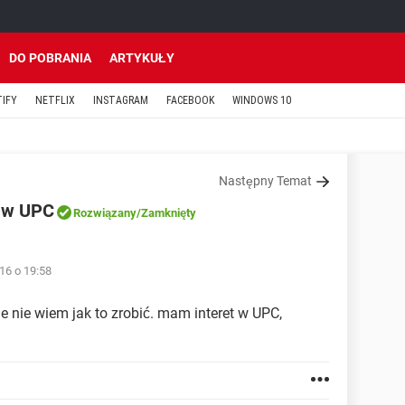
DO POBRANIA
ARTYKUŁY
TIFY
NETFLIX
INSTAGRAM
FACEBOOK
WINDOWS 10
Następny Temat
P w UPC
Rozwiązany
/Zamknięty
16 o 19:58
ale nie wiem jak to zrobić. mam interet w UPC,