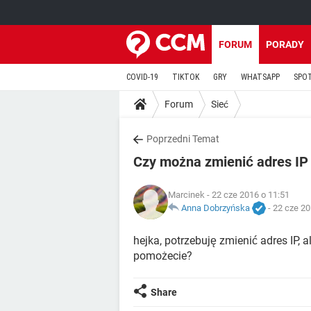
FORUM
PORADY
COVID-19
TIKTOK
GRY
WHATSAPP
SPO
Forum
Sieć
Poprzedni Temat
Czy można zmienić adres I
Marcinek
- 22 cze 2016 o 11:51
Anna Dobrzyńska
-
22 cze 20
hejka, potrzebuję zmienić adres IP, 
pomożecie?
Share