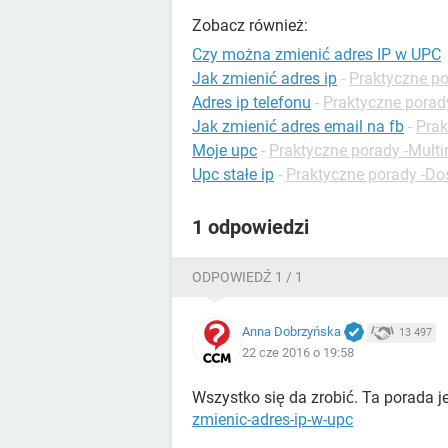
Zobacz również:
Czy można zmienić adres IP w UPC
Jak zmienić adres ip
-
Praktyczne po
Adres ip telefonu
-
Praktyczne porad
Jak zmienić adres email na fb
-
Prak
Moje upc
-
Praktyczne porady -Mult
Upc stałe ip
-
Praktyczne porady -Do
1 odpowiedzi
ODPOWIEDŹ 1 / 1
Anna Dobrzyńska
13 497
22 cze 2016 o 19:58
Wszystko się da zrobić. Ta porada je
zmienic-adres-ip-w-upc