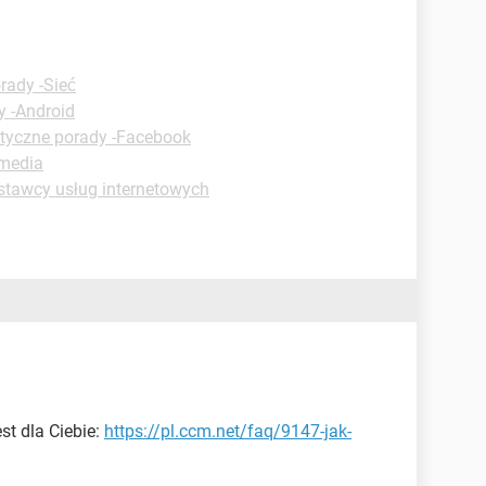
rady -Sieć
y -Android
tyczne porady -Facebook
imedia
stawcy usług internetowych
st dla Ciebie:
https://pl.ccm.net/faq/9147-jak-