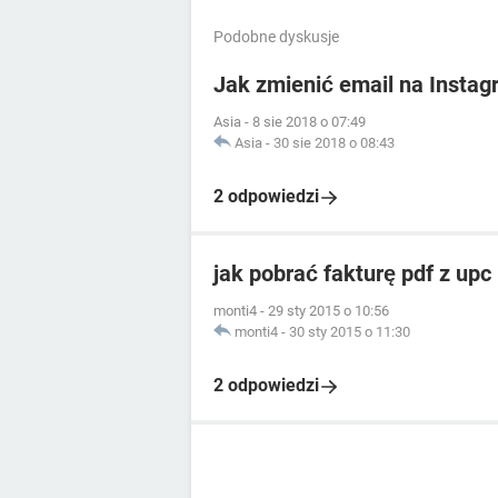
Podobne dyskusje
Jak zmienić email na Instag
Asia
-
8 sie 2018 o 07:49
Asia
-
30 sie 2018 o 08:43
2 odpowiedzi
jak pobrać fakturę pdf z upc
monti4
-
29 sty 2015 o 10:56
monti4
-
30 sty 2015 o 11:30
2 odpowiedzi