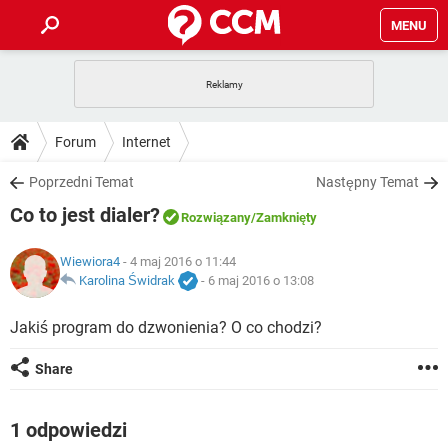
MENU
STRONA GŁÓWNA
YOUTUBE
TIKTOK
PORADY
Forum
Internet
GRY
WHATSAPP
PlayStation
TIKTOK
DO POBRANIA
Poprzedni Temat
Następny Temat
SPOTIFY
NETFLIX
GRY
WHATSAPP
Co to jest dialer?
INSTAGRAM
ANDROID
FACEBOOK
TIKTOK
Rozwiązany
/Zamknięty
FORUM
SPOTIFY
NETFLIX
WINDOWS 10
GRY
WHATSAPP
Wiewiora4
- 4 maj 2016 o 11:44
INSTAGRAM
COVID-19
FACEBOOK
TIKTOK
ARTYKUŁY
Karolina Świdrak
-
6 maj 2016 o 13:08
IOS
NETFLIX
WINDOWS 10
GRY
WHATSAPP
INSTAGRAM
COVID-19
FACEBOOK
TIKTOK
Jakiś program do dzwonienia? O co chodzi?
SPOTIFY
NETFLIX
WINDOWS 10
GRY
WHATSAPP
Share
INSTAGRAM
FACEBOOK
SPOTIFY
NETFLIX
WINDOWS 10
INSTAGRAM
FACEBOOK
1 odpowiedzi